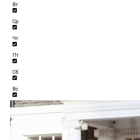
Вт
Ср
Чт
Пт
Сб
Вс