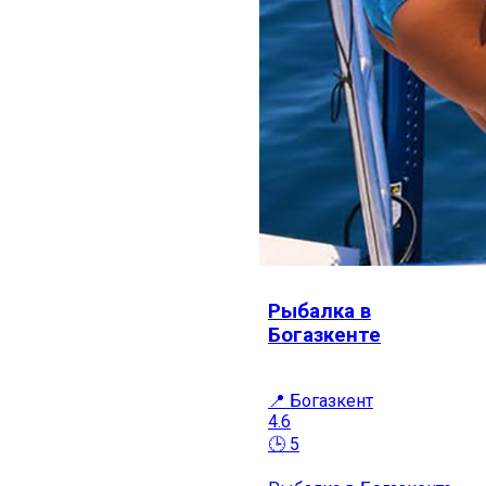
Рыбалка в
Богазкенте
📍 Богазкент
4.6
🕒 5