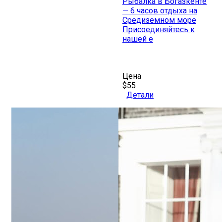
Рыбалка в Богазкенте
— 6 часов отдыха на
Средиземном море
Присоединяйтесь к
нашей е
Цена
$55
Детали