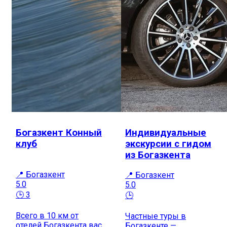
Богазкент Конный
Индивидуальные
клуб
экскурсии с гидом
из Богазкента
📍 Богазкент
📍 Богазкент
5.0
5.0
🕒 3
🕒
Всего в 10 км от
Частные туры в
отелей Богазкента вас
Богазкенте —