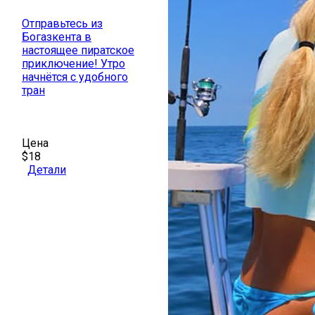
Отправьтесь из
Богазкента в
настоящее пиратское
приключение! Утро
начнётся с удобного
тран
Цена
$18
Детали