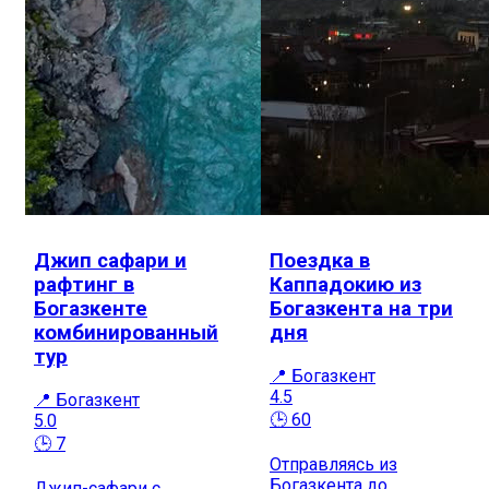
Джип сафари и
Поездка в
рафтинг в
Каппадокию из
Богазкенте
Богазкента на три
комбинированный
дня
тур
📍 Богазкент
4.5
📍 Богазкент
🕒 60
5.0
🕒 7
Отправляясь из
Богазкента до
Джип-сафари с