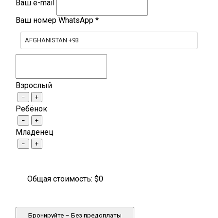
Ваш e-mail
Ваш номер WhatsApp
*
AFGHANISTAN +93
Взрослый
−
+
Ребёнок
−
+
Младенец
−
+
Общая стоимость: $
0
Бронируйте – Без предоплаты