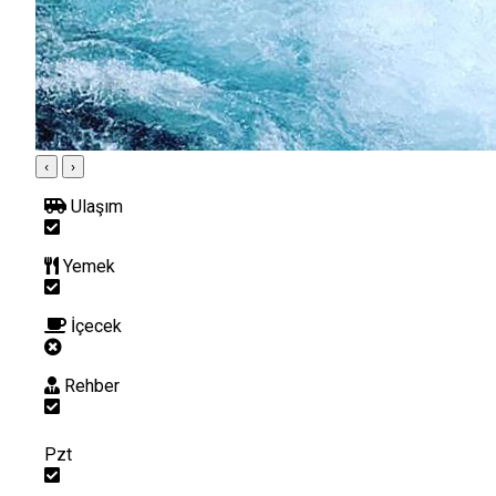
‹
›
Ulaşım
Yemek
İçecek
Rehber
Pzt