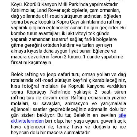
Köyü, Köprülü Kanyon Milli Parkı'nda yapılmaktadır.
Katılımcılar, Land Rover açık ciplerle, çam ormanları,
dağ yollarında off-road sürüşünün ardından, öğleden
sonra beyaz köpüklü Köprü Çayı akıntılarında rafting
yaparak çılgınca eğlenceler sunan bir gün geçirirler. Bu
kombo turun avantajları; iki aktiviteyi tek günde
yaparak zamandan tasarruf sağlar, farklı bölgelere
gitme gereğini ortadan kaldırır ve turları ayrı ayrı
almaya kıyasla daha uygun fiyat sunar. Eğlence ve
macera severlerin favori 2 turunu, 1 günde yapabilme
fırsatını kaçırmayın.
Belek rafting ve jeep safari turu, orman yolları ve dağ
rotalarında off-road sürüşün keyfini çıkarabileceğiniz,
kısa fotoğraf molaları ile Köprülü Kanyona vardıktan
sonra Köprüçay Nehri’nde yaklaşık 2 saat süren
rafting turu ile devam eder. Rafting esnasında yüzme
molaları, su savaşları, animasyon ve yarışmalarla
eğlenceli saatler geçirebileceğiniz adrenalin dolu bir
gün sizleri bekliyor. Bu tur, Belek’in en sevilen
aile
aktivitelerinden
biri olup, her yaşa uygun, güvenli açık
hava eğlencesi ile, temiz hava ve doğayla iç içe
heyecan dolu bir macera sunmaktadır.