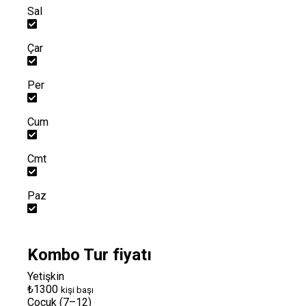
Sal
Çar
Per
Cum
Cmt
Paz
Kombo Tur fiyatı
Yetişkin
₺1300
kişi başı
Çocuk (7–12)