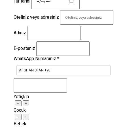
Tur tarihi
Oteliniz veya adresiniz
Adınız
E-postanız
WhatsApp Numaranız
*
AFGHANISTAN +93
Yetişkin
−
+
Çocuk
−
+
Bebek