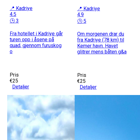
📍 Kadriye
📍 Kadriye
4.5
4.9
🕒 3
🕒 5
Fra hotellet i Kadriye går
Om morgenen drar du
turen opp i åsene på
fra Kadriye (78 km) til
quad, gjennom furuskog
Kemer havn. Havet
o
glitrer mens båten g&a
Pris
Pris
€25
€25
Detaljer
Detaljer