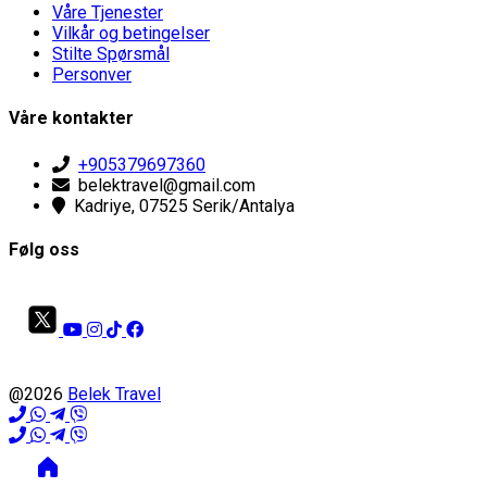
Våre Tjenester
Vilkår og betingelser
Stilte Spørsmål
Personver
Våre kontakter
+905379697360
belektravel@gmail.com
Kadriye, 07525 Serik/Antalya
Følg oss
@2026
Belek Travel