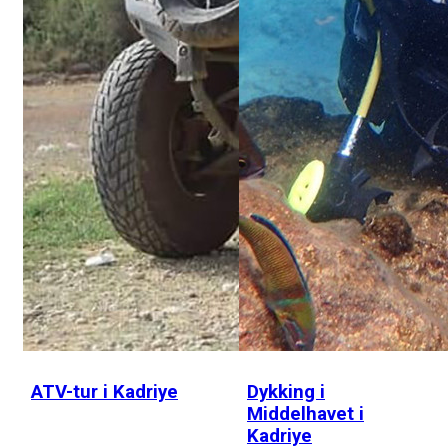
ATV-tur i Kadriye
Dykking i
Middelhavet i
Kadriye