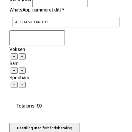
WhatsApp-nummeret ditt
*
AFGHANISTAN +93
Voksen
−
+
Barn
−
+
Spedbarn
−
+
Totalpris: €
0
Bestilling uten forhåndsbetaling