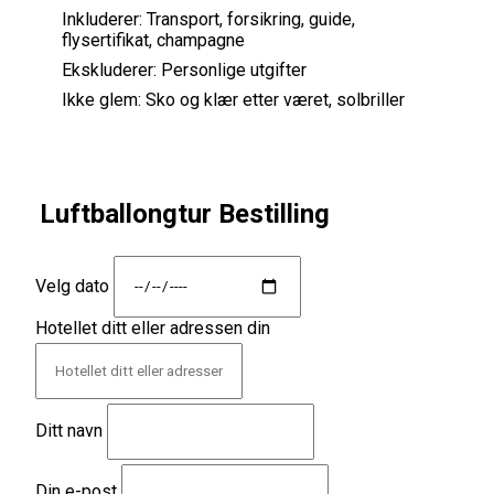
Inkluderer:
Transport, forsikring, guide,
flysertifikat, champagne
Ekskluderer:
Personlige utgifter
Ikke glem:
Sko og klær etter været, solbriller
Luftballongtur Bestilling
Velg dato
Hotellet ditt eller adressen din
Ditt navn
Din e-post