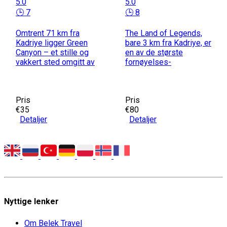
5.0
5.0
🕒 7
🕒 8
Omtrent 71 km fra
The Land of Legends,
Kadriye ligger Green
bare 3 km fra Kadriye, er
Canyon – et stille og
en av de største
vakkert sted omgitt av
fornøyelses-
Pris
Pris
€35
€80
Detaljer
Detaljer
Nyttige lenker
Om Belek Travel