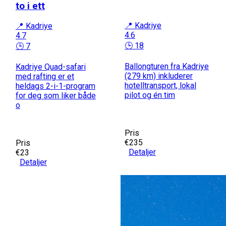
to i ett
📍 Kadriye
📍 Kadriye
4.6
4.7
🕒 18
🕒 7
Ballongturen fra Kadriye
Kadriye Quad-safari
(279 km) inkluderer
med rafting er et
hotelltransport, lokal
heldags 2-i-1-program
pilot og én tim
for deg som liker både
o
Pris
€235
Pris
Detaljer
€23
Detaljer