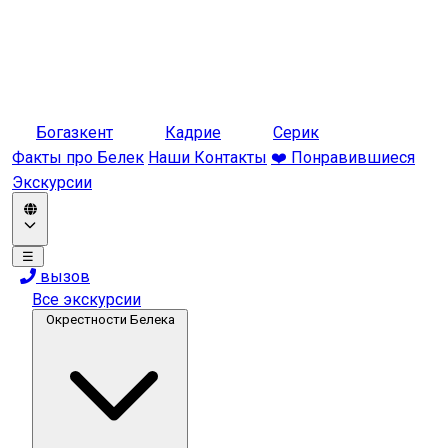
Богазкент
Кадрие
Серик
Факты про Белек
Наши Контакты
❤️ Понравившиеся
Экскурсии
☰
вызов
Все экскурсии
Окрестности Белека