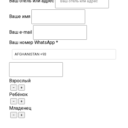
Ваш отель или адрес
Ваше имя
Ваш e-mail
Ваш номер WhatsApp
*
AFGHANISTAN +93
Взрослый
−
+
Ребёнок
−
+
Младенец
−
+