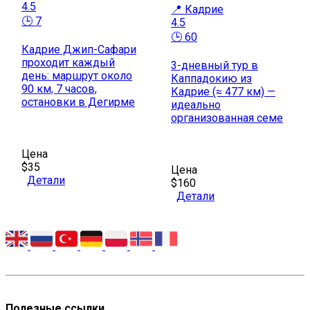
4.5
📍 Кадрие
🕒 7
4.5
🕒 60
Кадрие Джип-Сафари
проходит каждый
3-дневный тур в
день: маршрут около
Каппадокию из
90 км, 7 часов,
Кадрие (≈ 477 км) —
остановки в Дегирме
идеально
организованная семе
Цена
$35
Цена
Детали
$160
Детали
Полезные ссылки