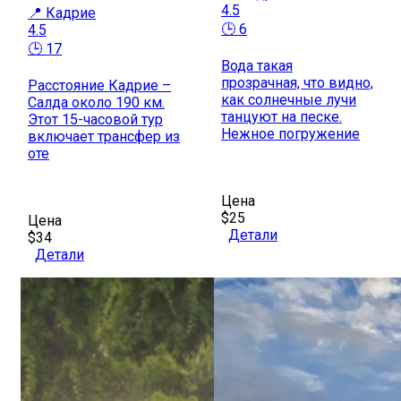
4.5
📍 Кадрие
🕒 6
4.5
🕒 17
Вода такая
прозрачная, что видно,
Расстояние Кадрие –
как солнечные лучи
Салда около 190 км.
танцуют на песке.
Этот 15-часовой тур
Нежное погружение
включает трансфер из
оте
Цена
$25
Цена
Детали
$34
Детали