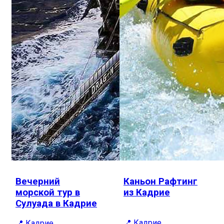
Вечерний
Каньон Рафтинг
морской тур в
из Кадрие
Сулуада в Кадрие
📍 Кадрие
📍 Кадрие