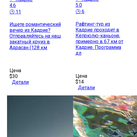
5.0
4.6
🕒 6
🕒 11
Рафтинг-тур из
Ищете романтический
Кадрие проходит в
вечер из Кадрие?
Кёпрюлю-каньоне,
Отправляйтесь на наш
примерно в 67 км от
закатный круиз в
Кадрие. Программа
Адрасан (128 км
дл
Цена
Цена
$30
$14
Детали
Детали