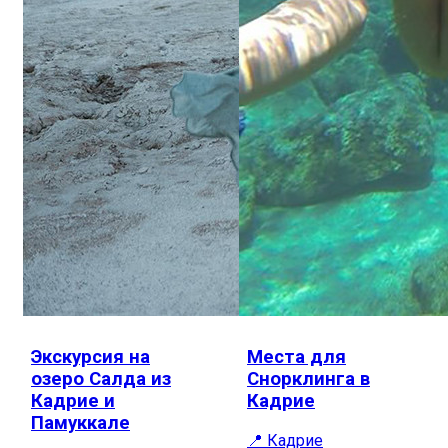
Экскурсия на
Места для
озеро Салда из
Снорклинга в
Кадрие и
Кадрие
Памуккале
📍 Кадрие