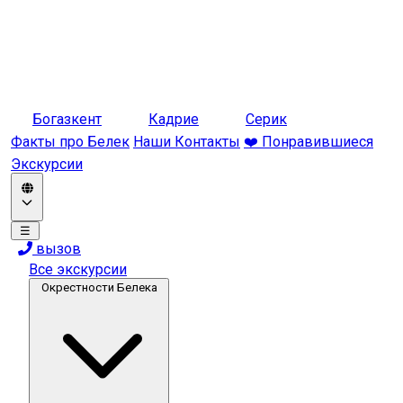
Богазкент
Кадрие
Серик
Факты про Белек
Наши Контакты
❤️ Понравившиеся
Экскурсии
☰
вызов
Все экскурсии
Окрестности Белека