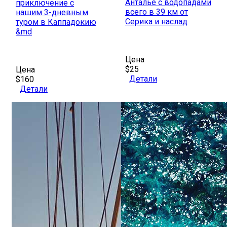
Анталье с водопадами
приключение с
всего в 39 км от
нашим 3-дневным
Серика и наслад
туром в Каппадокию
&md
Цена
$25
Цена
Детали
$160
Детали