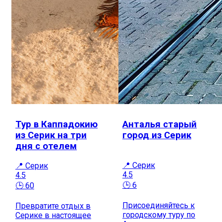
Тур в Каппадокию
Анталья старый
из Серик на три
город из Серик
дня с отелем
📍 Серик
📍 Серик
4.5
4.5
🕒 6
🕒 60
Присоединяйтесь к
Превратите отдых в
городскому туру по
Серике в настоящее