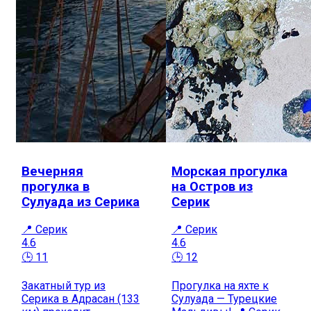
Вечерняя
Морская прогулка
прогулка в
на Остров из
Сулуада из Серика
Серик
📍 Серик
📍 Серик
4.6
4.6
🕒 11
🕒 12
Закатный тур из
Прогулка на яхте к
Серика в Адрасан (133
Сулуада — Турецкие