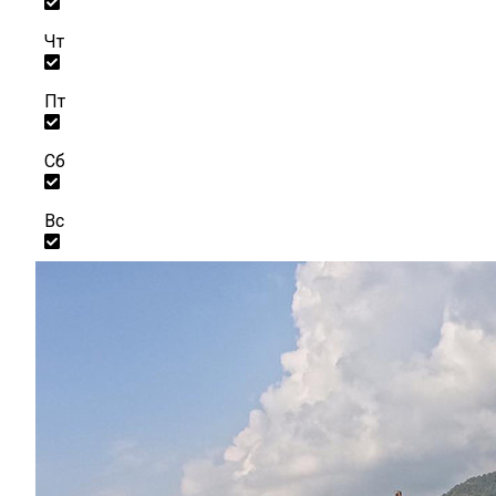
Чт
Пт
Сб
Вс