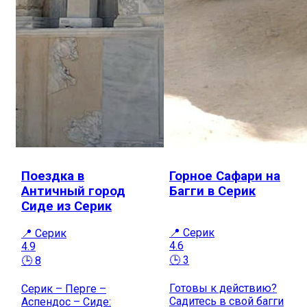
Поездка в
Горное Сафари на
Античный город
Багги в Серик
Сиде из Серик
📍 Серик
📍 Серик
4.6
4.9
🕒 3
🕒 8
Готовы к действию?
Серик – Перге –
Садитесь в свой багги
Аспендос – Сиде: