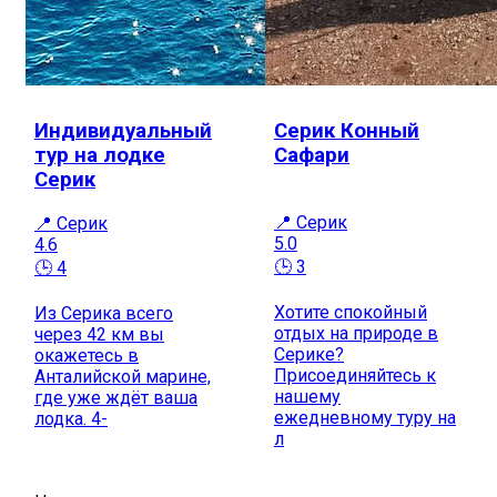
Индивидуальный
Серик Конный
тур на лодке
Сафари
Серик
📍 Серик
📍 Серик
5.0
4.6
🕒 3
🕒 4
Хотите спокойный
Из Серика всего
отдых на природе в
через 42 км вы
Серике?
окажетесь в
Присоединяйтесь к
Анталийской марине,
нашему
где уже ждёт ваша
ежедневному туру на
лодка. 4-
л