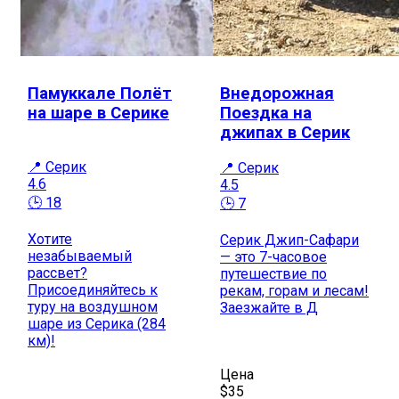
Памуккале Полёт
Внедорожная
на шаре в Серике
Поездка на
джипах в Серик
📍 Серик
📍 Серик
4.6
4.5
🕒 18
🕒 7
Хотите
Серик Джип-Сафари
незабываемый
— это 7-часовое
рассвет?
путешествие по
Присоединяйтесь к
рекам, горам и лесам!
туру на воздушном
Заезжайте в Д
шаре из Серика (284
км)!
Цена
$35