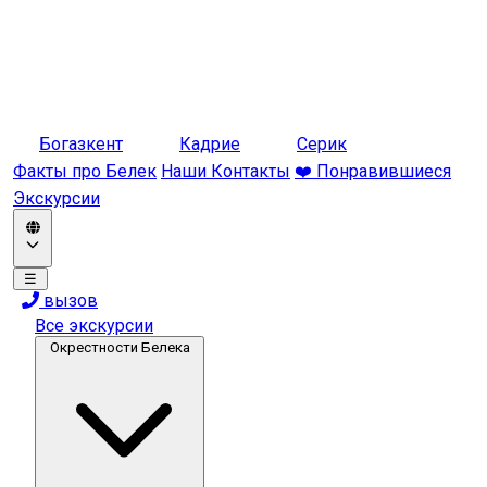
Богазкент
Кадрие
Серик
Факты про Белек
Наши Контакты
❤️ Понравившиеся
Экскурсии
☰
вызов
Все экскурсии
Окрестности Белека