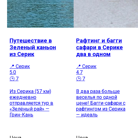
Путешествие в
Рафтинг и багги
Зеленый каньон
сафари в Серике
из Серик
два в одном
📍 Серик
📍 Серик
5.0
4.7
🕒 7
🕒 7
Из Серика (57 км)
В два раза больше
ежедневно
веселья по одной
отправляется тур в
цене! Багги-сафари с
«Зелёный рай» —
рафтингом из Серика
Грин-Кань
— идеаль
Цена
Цена