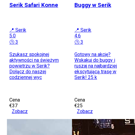
Serik Safari Konne
Buggy w Serik
📍 Serik
📍 Serik
5.0
4.6
🕒 3
🕒 3
Szukasz spokojnej
Gotowy na akcję?
aktywności na świeżym
Wskakuj do buggy i
powietrzu w Serik?
ruszaj na najbardziej
Dołącz do naszej
ekscytującą trasę w
codziennej wyc
Serik! 25 k
Cena
Cena
€37
€25
Zobacz
Zobacz