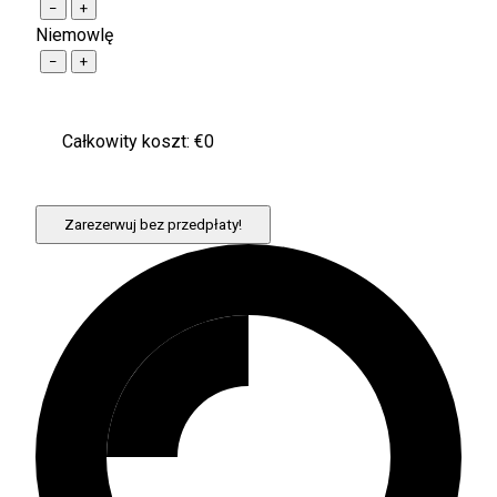
−
+
Niemowlę
−
+
Całkowity koszt: €
0
Zarezerwuj bez przedpłaty!