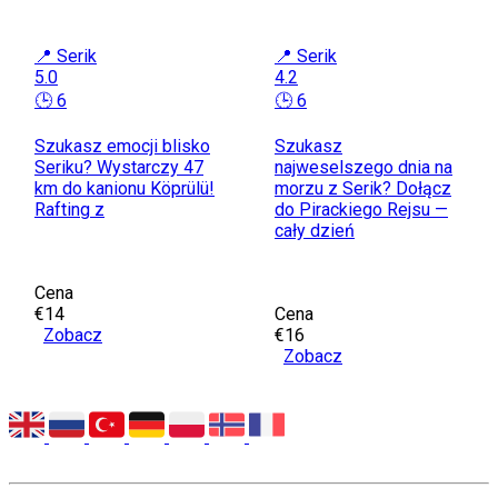
📍 Serik
📍 Serik
5.0
4.2
🕒 6
🕒 6
Szukasz emocji blisko
Szukasz
Seriku? Wystarczy 47
najweselszego dnia na
km do kanionu Köprülü!
morzu z Serik? Dołącz
Rafting z
do Pirackiego Rejsu —
cały dzień
Cena
€14
Cena
Zobacz
€16
Zobacz