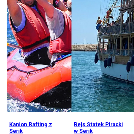
Kanion Rafting z
Rejs Statek Piracki
Serik
w Serik