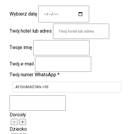
Wybierz datę
Twój hotel lub adres
Twoje imię
Twój e-mail
Twój numer WhatsApp
*
AFGHANISTAN +93
Dorosły
−
+
Dziecko