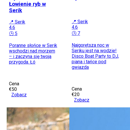
Łowienie ryb w
Serik
📍 Serik
📍 Serik
4.6
4.6
🕒 7
🕒 5
Najgorętsza noc w
Poranne słońce w Serik
Seriku jest na wodzie!
wschodzi nad morzem
Disco Boat Party to DJ,
– i zaczyna się twoja
piana i tańce pod
przygoda. Łó
gwiazda
Cena
Cena
€50
€20
Zobacz
Zobacz