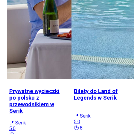
Prywatne wycieczki
Bilety do Land of
po polsku z
Legends w Serik
przewodnikiem w
Serik
📍 Serik
5.0
📍 Serik
🕒 8
5.0