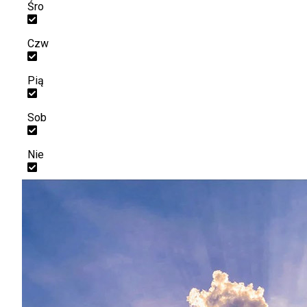
Śro
Czw
Pią
Sob
Nie