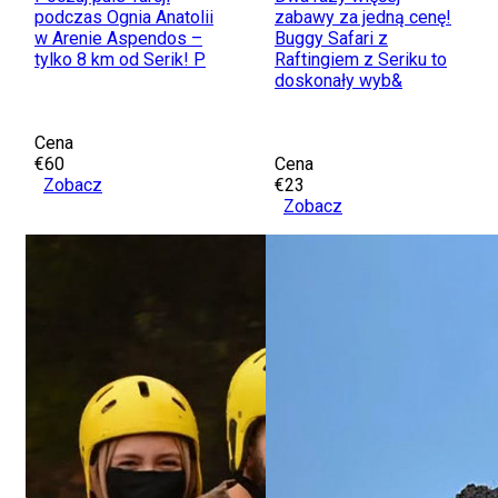
podczas Ognia Anatolii
zabawy za jedną cenę!
w Arenie Aspendos –
Buggy Safari z
tylko 8 km od Serik! P
Raftingiem z Seriku to
doskonały wyb&
Cena
€60
Cena
Zobacz
€23
Zobacz