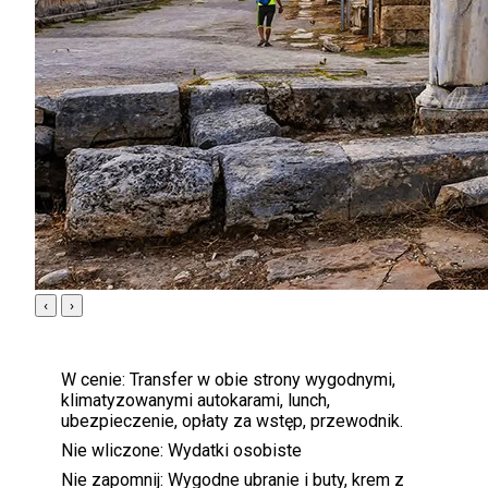
‹
›
W cenie:
Transfer w obie strony wygodnymi,
klimatyzowanymi autokarami, lunch,
ubezpieczenie, opłaty za wstęp, przewodnik.
Nie wliczone:
Wydatki osobiste
Nie zapomnij:
Wygodne ubranie i buty, krem ​​z