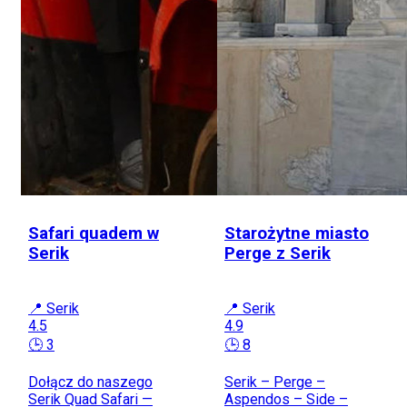
Safari quadem w
Starożytne miasto
Serik
Perge z Serik
📍 Serik
📍 Serik
4.5
4.9
🕒 3
🕒 8
Dołącz do naszego
Serik – Perge –
Serik Quad Safari —
Aspendos – Side –