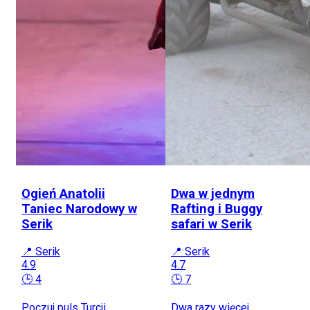
Ogień Anatolii
Dwa w jednym
Taniec Narodowy w
Rafting i Buggy
Serik
safari w Serik
📍 Serik
📍 Serik
4.9
4.7
🕒 4
🕒 7
Poczuj puls Turcji
Dwa razy więcej