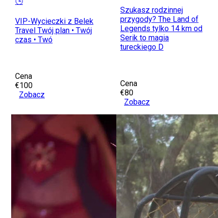
🕒
Szukasz rodzinnej
przygody? The Land of
VIP-Wycieczki z Belek
Legends tylko 14 km od
Travel Twój plan • Twój
Serik to magia
czas • Twó
tureckiego D
Cena
Cena
€100
€80
Zobacz
Zobacz