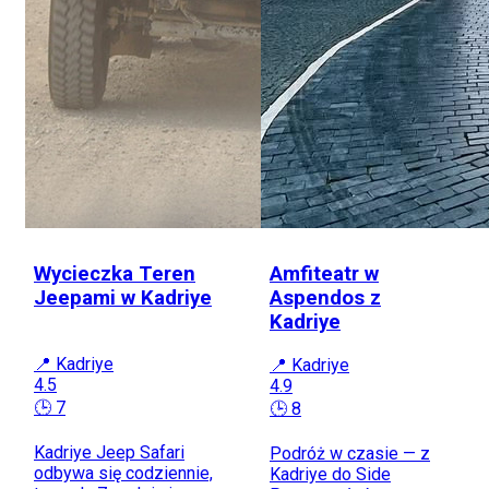
Wycieczka Teren
Amfiteatr w
Jeepami w Kadriye
Aspendos z
Kadriye
📍 Kadriye
📍 Kadriye
4.5
4.9
🕒 7
🕒 8
Kadriye Jeep Safari
Podróż w czasie — z
odbywa się codziennie,
Kadriye do Side