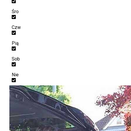
Śro
Czw
Pią
Sob
Nie