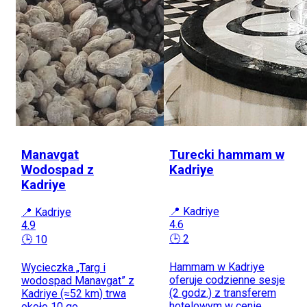
Manavgat
Turecki hammam w
Wodospad z
Kadriye
Kadriye
📍 Kadriye
📍 Kadriye
4.6
4.9
🕒 2
🕒 10
Hammam w Kadriye
Wycieczka „Targ i
oferuje codzienne sesje
wodospad Manavgat” z
(2 godz.) z transferem
Kadriye (≈52 km) trwa
hotelowym w cenie.
około 10 go