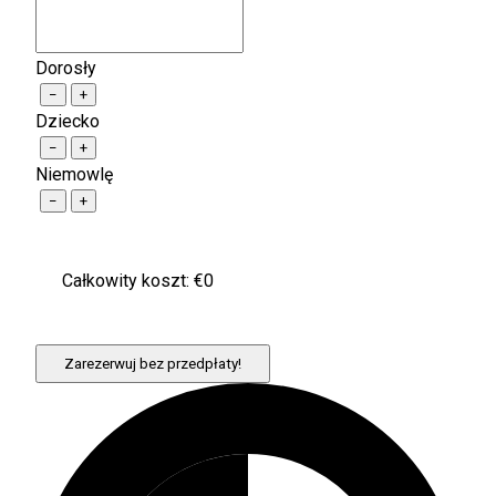
Dorosły
−
+
Dziecko
−
+
Niemowlę
−
+
Całkowity koszt: €
0
Zarezerwuj bez przedpłaty!