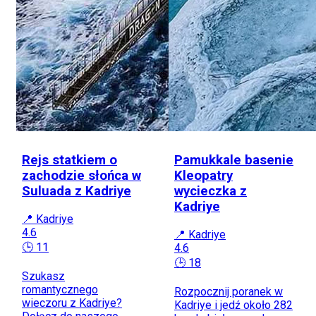
Rejs statkiem o
Pamukkale basenie
zachodzie słońca w
Kleopatry
Suluada z Kadriye
wycieczka z
Kadriye
📍 Kadriye
4.6
📍 Kadriye
🕒 11
4.6
🕒 18
Szukasz
romantycznego
Rozpocznij poranek w
wieczoru z Kadriye?
Kadriye i jedź około 282