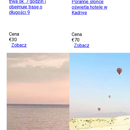
trwa ok. 7 godzin i
Poranne słońce
obejmuje trasę o
oświetla hotele w
długości 9
Kadriye
Cena
Cena
€30
€70
Zobacz
Zobacz