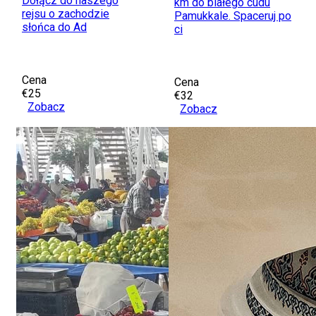
Dołącz do naszego
km do białego cudu
rejsu o zachodzie
Pamukkale. Spaceruj po
słońca do Ad
ci
Cena
Cena
€25
€32
Zobacz
Zobacz