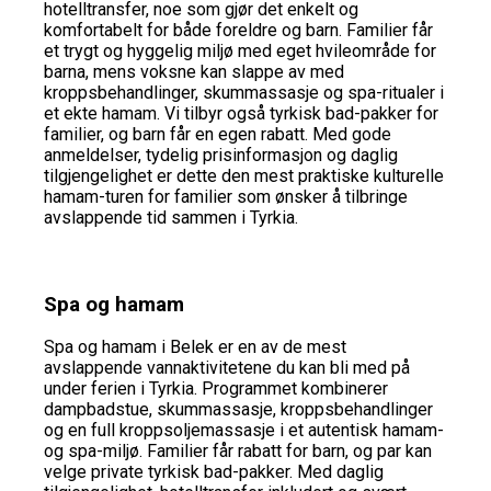
hotelltransfer, noe som gjør det enkelt og
komfortabelt for både foreldre og barn. Familier får
et trygt og hyggelig miljø med eget hvileområde for
barna, mens voksne kan slappe av med
kroppsbehandlinger, skummassasje og spa-ritualer i
et ekte hamam. Vi tilbyr også tyrkisk bad-pakker for
familier, og barn får en egen rabatt. Med gode
anmeldelser, tydelig prisinformasjon og daglig
tilgjengelighet er dette den mest praktiske kulturelle
hamam-turen for familier som ønsker å tilbringe
avslappende tid sammen i Tyrkia.
Spa og hamam
Spa og hamam i Belek er en av de mest
avslappende vannaktivitetene du kan bli med på
under ferien i Tyrkia. Programmet kombinerer
dampbadstue, skummassasje, kroppsbehandlinger
og en full kroppsoljemassasje i et autentisk hamam-
og spa-miljø. Familier får rabatt for barn, og par kan
velge private tyrkisk bad-pakker. Med daglig