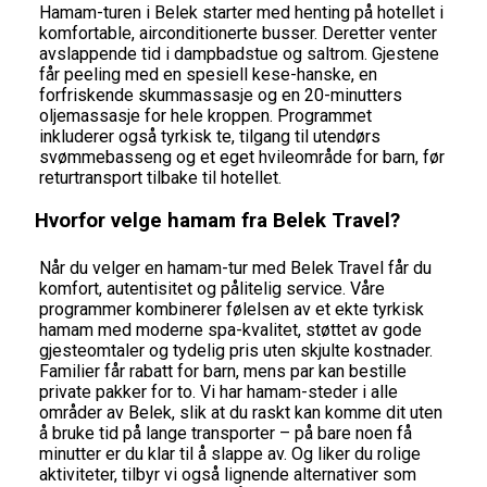
Hamam-turen i Belek starter med henting på hotellet i
komfortable, airconditionerte busser. Deretter venter
avslappende tid i dampbadstue og saltrom. Gjestene
får peeling med en spesiell kese-hanske, en
forfriskende skummassasje og en 20-minutters
oljemassasje for hele kroppen. Programmet
inkluderer også tyrkisk te, tilgang til utendørs
svømmebasseng og et eget hvileområde for barn, før
returtransport tilbake til hotellet.
Hvorfor velge hamam fra Belek Travel?
Når du velger en hamam-tur med Belek Travel får du
komfort, autentisitet og pålitelig service. Våre
programmer kombinerer følelsen av et ekte tyrkisk
hamam med moderne spa-kvalitet, støttet av gode
gjesteomtaler og tydelig pris uten skjulte kostnader.
Familier får rabatt for barn, mens par kan bestille
private pakker for to. Vi har hamam-steder i alle
områder av Belek, slik at du raskt kan komme dit uten
å bruke tid på lange transporter – på bare noen få
minutter er du klar til å slappe av. Og liker du rolige
aktiviteter, tilbyr vi også lignende alternativer som