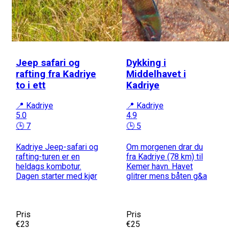
Jeep safari og
Dykking i
rafting fra Kadriye
Middelhavet i
to i ett
Kadriye
📍 Kadriye
📍 Kadriye
5.0
4.9
🕒 7
🕒 5
Kadriye Jeep-safari og
Om morgenen drar du
rafting-turen er en
fra Kadriye (78 km) til
heldags kombotur.
Kemer havn. Havet
Dagen starter med kjør
glitrer mens båten g&a
Pris
Pris
€23
€25