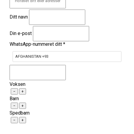
Ditt navn
Din e-post
WhatsApp-nummeret ditt
*
AFGHANISTAN +93
Voksen
−
+
Barn
−
+
Spedbarn
−
+