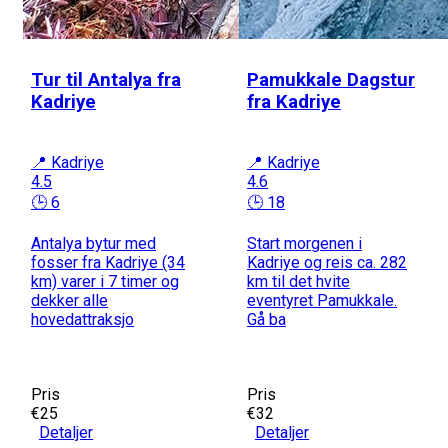
Tur til Antalya fra
Pamukkale Dagstur
Kadriye
fra Kadriye
📍 Kadriye
📍 Kadriye
4.5
4.6
🕒 6
🕒 18
Antalya bytur med
Start morgenen i
fosser fra Kadriye (34
Kadriye og reis ca. 282
km) varer i 7 timer og
km til det hvite
dekker alle
eventyret Pamukkale.
hovedattraksjo
Gå ba
Pris
Pris
€25
€32
Detaljer
Detaljer