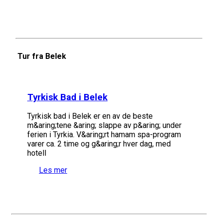
Tur fra Belek
Tyrkisk Bad i Belek
Tyrkisk bad i Belek er en av de beste
m&aring;tene &aring; slappe av p&aring; under
ferien i Tyrkia. V&aring;rt hamam spa-program
varer ca. 2 time og g&aring;r hver dag, med
hotell
Les mer