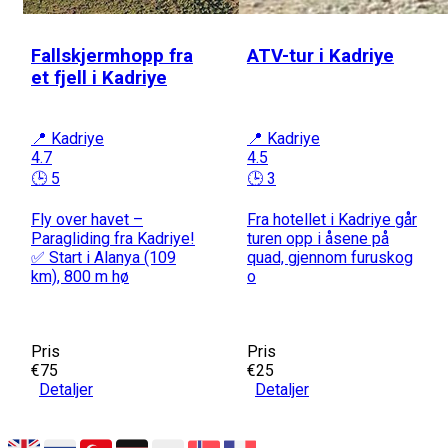
Fallskjermhopp fra
ATV-tur i Kadriye
et fjell i Kadriye
📍 Kadriye
📍 Kadriye
4.7
4.5
🕒 5
🕒 3
Fly over havet –
Fra hotellet i Kadriye går
Paragliding fra Kadriye!
turen opp i åsene på
✅ Start i Alanya (109
quad, gjennom furuskog
km), 800 m hø
o
Pris
Pris
€75
€25
Detaljer
Detaljer