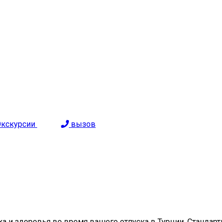
Экскурсии
вызов
 и здоровья во время вашего отпуска в Турции. Стандартн