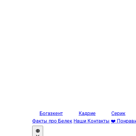
Богазкент
Кадрие
Серик
Факты про Белек
Наши Контакты
❤️ Понрав