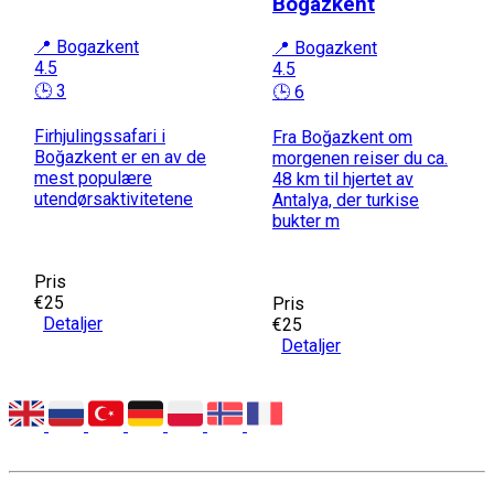
Bogazkent
📍 Bogazkent
📍 Bogazkent
4.5
4.5
🕒 3
🕒 6
Firhjulingssafari i
Fra Boğazkent om
Boğazkent er en av de
morgenen reiser du ca.
mest populære
48 km til hjertet av
utendørsaktivitetene
Antalya, der turkise
bukter m
Pris
€25
Pris
Detaljer
€25
Detaljer