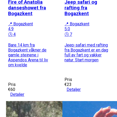
Fire of Anatolia
Jeep safari og
danseshowet fra
rafting fra
Bogazkent
Bogazkent
📍 Bogazkent
📍 Bogazkent
4.9
5.0
🕒 4
🕒 7
Bare 14 km fra
Jeep-safari med rafting
Bogazkent våkner de
fra Bogazkent er en dag
gamle steinene i
full av fart og vakker
Aspendos Arena til liv
natur. Start morgen
om kvelde
Pris
Pris
€23
€60
Detaljer
Detaljer