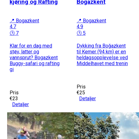
kjøring og Rafting
Bogazkent
📍 Bogazkent
📍 Bogazkent
4.7
4.9
🕒 7
🕒 5
Klar for en dag med
Dykking fra Boğazkent
støv, latter og
til Kemer (94 km) er en
vannsprut? Bogazkent
heldagsopplevelse ved
Buggy-safari og rafting
Middelhavet med trenin
gi
Pris
Pris
€25
€23
Detaljer
Detaljer