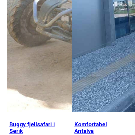
Buggy fjellsafari i
Komfortabel
Serik
Antalya