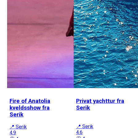
Fire of Anatolia
Privat yachttur fra
kveldsshow fra
Serik
Serik
📍 Serik
📍 Serik
4.6
4.9