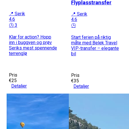
Flyplasstransfer
📍 Serik
📍 Serik
4.6
4.6
🕒 3
🕒
Klar for action? Hopp
Start ferien på riktig
inn i buggyen og prøv
måte med Belek Travel
Seriks mest spennende
VIP-transfer – elegante
terrenglø
bil
Pris
Pris
€25
€35
Detaljer
Detaljer