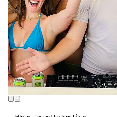
‹
›
Inkluderer:
Transport, forsikring, båt- og