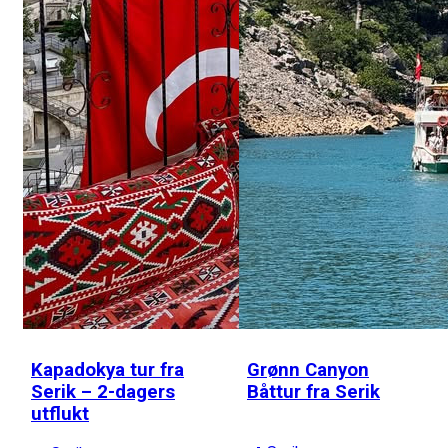
Kapadokya tur fra
Grønn Canyon
Serik – 2-dagers
Båttur fra Serik
utflukt