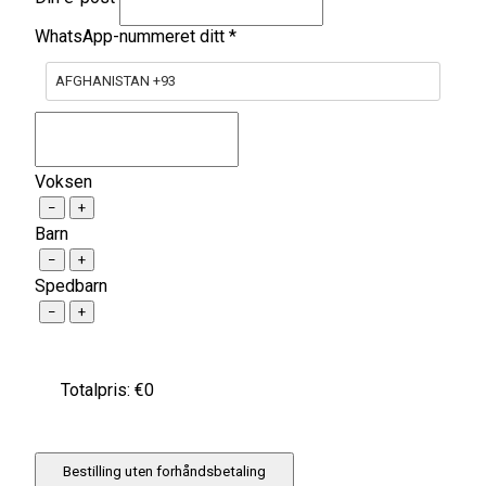
WhatsApp-nummeret ditt
*
AFGHANISTAN +93
Voksen
−
+
Barn
−
+
Spedbarn
−
+
Totalpris: €
0
Bestilling uten forhåndsbetaling