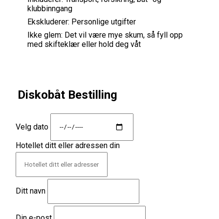
klubbinngang
Ekskluderer:
Personlige utgifter
Ikke glem:
Det vil være mye skum, så fyll opp
med skifteklær eller hold deg våt
Diskobåt Bestilling
Velg dato
Hotellet ditt eller adressen din
Ditt navn
Din e-post