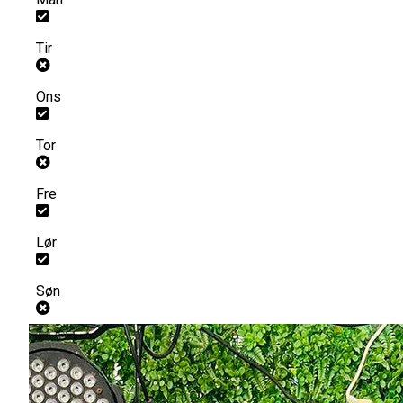
Tir
Ons
Tor
Fre
Lør
Søn