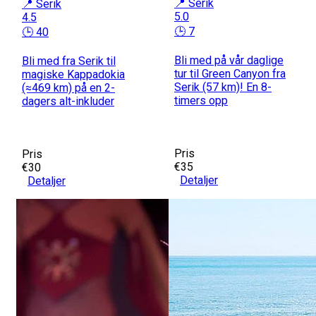
📍 Serik
📍 Serik
5.0
4.5
🕒 7
🕒 40
Bli med på vår daglige
Bli med fra Serik til
tur til Green Canyon fra
magiske Kappadokia
Serik (57 km)! En 8-
(≈469 km) på en 2-
timers opp
dagers alt-inkluder
Pris
Pris
€35
€30
Detaljer
Detaljer