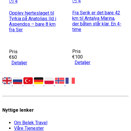
🕒 4
🕒 4
Fra Serik er det bare 42
Opplev hjerteslaget til
km til Antalya Marina,
Tyrkia på Anatolias Ild i
der båten står klar. En 4-
Aspendos – bare 8 km
time
fra Ser
Pris
Pris
€100
€60
Detaljer
Detaljer
Nyttige lenker
Om Belek Travel
Våre Tjenester