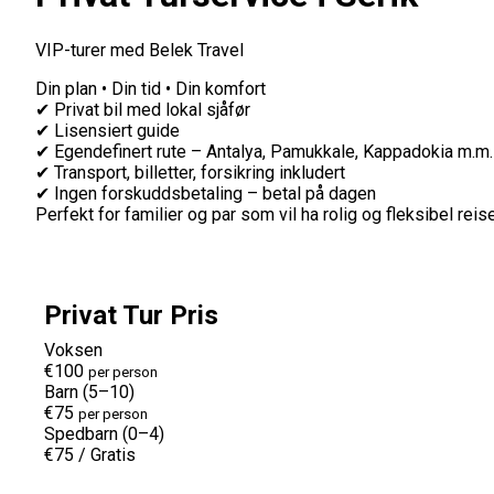
VIP-turer med Belek Travel
Din plan • Din tid • Din komfort
✔ Privat bil med lokal sjåfør
✔ Lisensiert guide
✔ Egendefinert rute – Antalya, Pamukkale, Kappadokia m.m.
✔ Transport, billetter, forsikring inkludert
✔ Ingen forskuddsbetaling – betal på dagen
Perfekt for familier og par som vil ha rolig og fleksibel reise
Privat Tur Pris
Voksen
€100
per person
Barn (5–10)
€75
per person
Spedbarn (0–4)
€75
/
Gratis