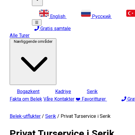
English
Русский
☰
Gratis samtale
Alle Turer
Nærliggende områder
Bogazkent
Kadriye
Serik
Fakta om Belek
Våre Kontakter
❤️ Favoritturer
Gra
Belek-utflukter
/
Serik
/
Privat Turservice i Serik
Privat Turservice i Serik