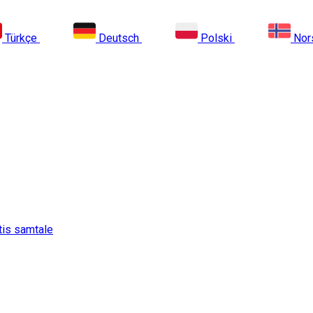
Türkçe
Deutsch
Polski
Nor
tis samtale