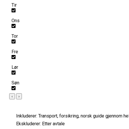
Tir
Ons
Tor
Fre
Lør
Søn
‹
›
Inkluderer:
Transport, forsikring, norsk guide gjennom he
Ekskluderer:
Etter avtale