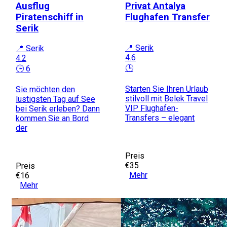
Ausflug
Privat Antalya
Piratenschiff in
Flughafen Transfer
Serik
📍 Serik
📍 Serik
4.6
4.2
🕒
🕒 6
Starten Sie Ihren Urlaub
Sie möchten den
stilvoll mit Belek Travel
lustigsten Tag auf See
VIP Flughafen-
bei Serik erleben? Dann
Transfers – elegant
kommen Sie an Bord
der
Preis
€35
Preis
Mehr
€16
Mehr