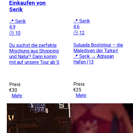
Einkaufen von
Serik
📍 Serik
📍 Serik
4.6
4.9
🕒 12
🕒 10
Suluada Bootstour – die
Du suchst die perfekte
Malediven der Türkei!
Mischung aus Shopping
📍 Serik → Adrasan
und Natur? Dann komm
Hafen (13
mit auf unsere Tour ab S
Preis
Preis
€25
€30
Mehr
Mehr