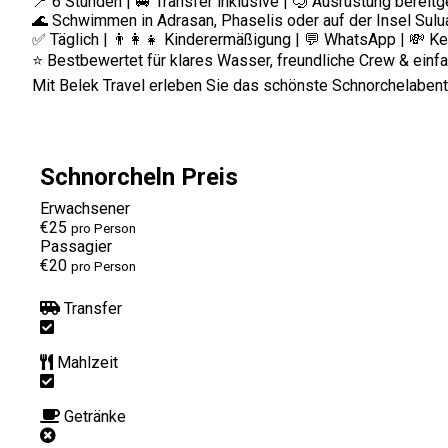
📍 6 Stunden | 🚐 Transfer inklusive | 🤿 Ausrüstung bereitg
🌊 Schwimmen in Adrasan, Phaselis oder auf der Insel Sul
✅ Täglich | 👨‍👩‍👧 Kinderermäßigung | 💬 WhatsApp | 💸 K
⭐ Bestbewertet für klares Wasser, freundliche Crew & einf
Mit Belek Travel erleben Sie das schönste Schnorchelabent
Schnorcheln Preis
Erwachsener
€25
pro Person
Passagier
€20
pro Person
Transfer
Mahlzeit
Getränke