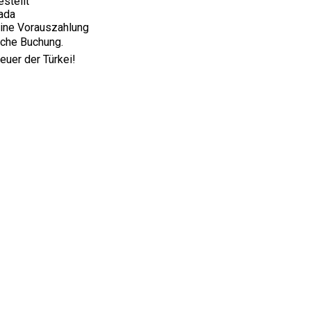
estellt
uada
eine Vorauszahlung
ache Buchung.
euer der Türkei!