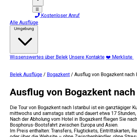
☰
Kostenloser Anruf
Alle Ausflüge
Umgebung
Wissenswertes über Belek
Unsere Kontakte
❤️ Merkliste
Belek Ausflüge
/
Bogazkent
/
Ausflug von Bogazkent nach 
Ausflug von Bogazkent nach 
Die Tour von Bogazkent nach Istanbul ist ein ganztägiger K
mittwochs und samstags statt und dauert etwa 17 Stunden, ei
Nach der Abholung vom Hotel in Bogazkent fliegen Sie nac
Bosphorus-Bootsfahrt zwischen Europa und Asien.
Im Preis enthalten: Transfers, Flugtickets, Eintrittskarte
oder über die Website – ohne Zwischenhändler, ohne Stres