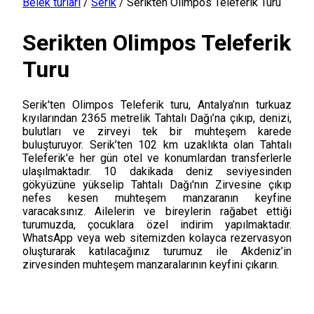
Belek turları
/
Serik
/
Serikten Olimpos Teleferik Turu
Serikten Olimpos Teleferik
Turu
Serik'ten Olimpos Teleferik turu, Antalya’nın turkuaz
kıyılarından 2365 metrelik Tahtalı Dağı’na çıkıp, denizi,
bulutları ve zirveyi tek bir muhteşem karede
buluşturuyor. Serik’ten 102 km uzaklıkta olan Tahtalı
Teleferik'e her gün otel ve konumlardan transferlerle
ulaşılmaktadır. 10 dakikada deniz seviyesinden
gökyüzüne yükselip Tahtalı Dağı'nın Zirvesine çıkıp
nefes kesen muhteşem manzaranın keyfine
varacaksınız. Ailelerin ve bireylerin rağabet ettiği
turumuzda, çocuklara özel indirim yapılmaktadır.
WhatsApp veya web sitemizden kolayca rezervasyon
oluşturarak katılacağınız turumuz ile Akdeniz’in
zirvesinden muhteşem manzaralarının keyfini çıkarın.