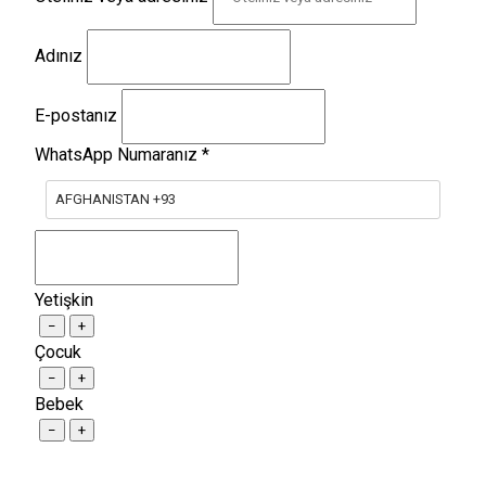
Adınız
E-postanız
WhatsApp Numaranız
*
AFGHANISTAN +93
Yetişkin
−
+
Çocuk
−
+
Bebek
−
+