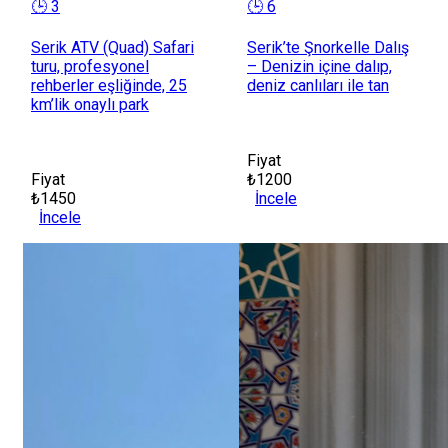
🕒 3
🕒 6
Serik ATV (Quad) Safari
Serik’te Şnorkelle Dalış
turu, profesyonel
– Denizin içine dalıp,
rehberler eşliğinde, 25
deniz canlıları ile tan
km’lik onaylı park
Fiyat
Fiyat
₺1200
₺1450
İncele
İncele