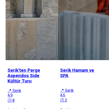
Serik'ten Perge
Serik Hamam ve
Aspendos Side
SPA
Kültür Turu
📍 Serik
📍 Serik
4.6
4.9
🕒 2
🕒 8