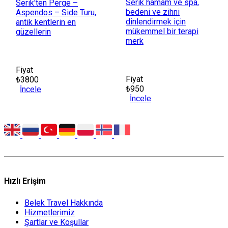
Serik hamam ve spa,
Serik'ten Perge –
bedeni ve zihni
Aspendos – Side Turu,
dinlendirmek için
antik kentlerin en
mükemmel bir terapi
güzellerin
merk
Fiyat
Fiyat
₺3800
₺950
İncele
İncele
Hızlı Erişim
Belek Travel Hakkında
Hizmetlerimiz
Şartlar ve Koşullar