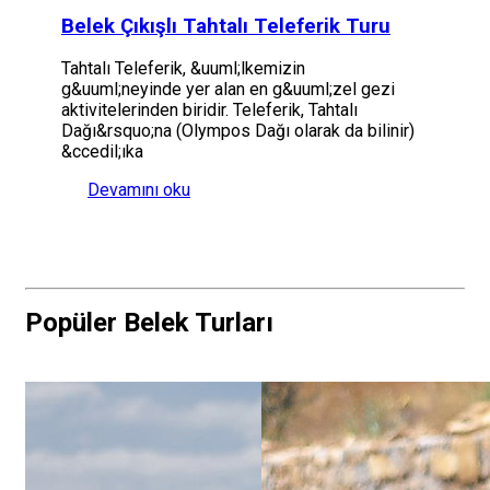
Belek Çıkışlı Tahtalı Teleferik Turu
Tahtalı Teleferik, &uuml;lkemizin
g&uuml;neyinde yer alan en g&uuml;zel gezi
aktivitelerinden biridir. Teleferik, Tahtalı
Dağı&rsquo;na (Olympos Dağı olarak da bilinir)
&ccedil;ıka
Devamını oku
Popüler Belek Turları