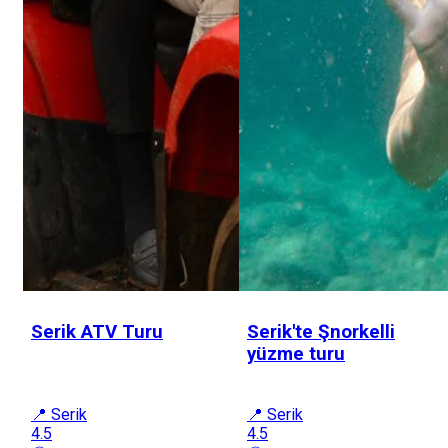
Serik ATV Turu
Serik'te Şnorkelli
yüzme turu
📍 Serik
📍 Serik
4.5
4.5