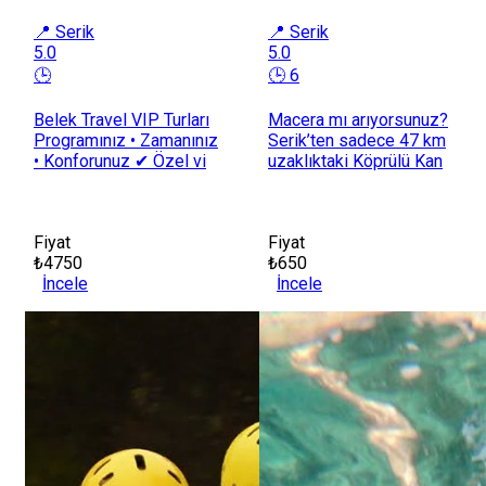
📍 Serik
📍 Serik
5.0
5.0
🕒
🕒 6
Belek Travel VIP Turları
Macera mı arıyorsunuz?
Programınız • Zamanınız
Serik’ten sadece 47 km
• Konforunuz ✔ Özel vi
uzaklıktaki Köprülü Kan
Fiyat
Fiyat
₺4750
₺650
İncele
İncele