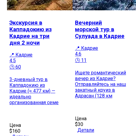
Экскурсия в
Вечерний
Каппадокию из
морской тур в
Кадрие на три
Сулуада в Кадрие
дня 2 ночи
📍 Кадрие
4.6
📍 Кадрие
🕒 11
4.5
🕒 60
Ищете романтический
вечер из Кадрие?
3-дневный тур в
Отправляйтесь на наш
Каппадокию из
закатный круиз в
Кадрие (≈ 477 км) —
Адрасан (128 км
идеально
организованная семе
Цена
$30
Цена
Детали
$160