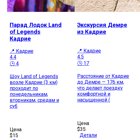
Парад Лодок Land
Экскурсия Демре
of Legends
из Кадрие
Кадрие
📍 Кадрие
📍 Кадрие
4.5
4.4
🕒 17
🕒 4
Расстояние от Кадрие
Шоу Land of Legends
до Демре — 176 км,
возле Кадрие (3 км)
что делает поездку
проходит по
комфортной и
понедельникам,
насыщенной (
вторникам, средам и
суб
Цена
$35
Цена
Детали
$15