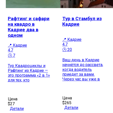
Рафтинг и сафари
Тур в Стамбул из
на квадро в
Кадрие
Кадрие два в
одном
📍 Кадрие
4.7
📍 Кадрие
🕒 20
4.7
🕒 7
Ваш день в Кадрие
начнётся до рассвета,
Тур Квадроциклы и
когда водитель
Рафтинг из Кадрие —
приедет за вами.
это программа «2 в 1»
Через час вы уже в
для тех, кто
Цена
Цена
$265
$27
Детали
Детали