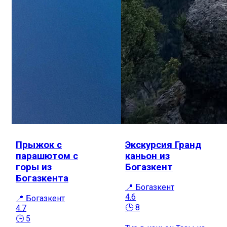
Прыжок с
Экскурсия Гранд
парашютом с
каньон из
горы из
Богазкент
Богазкента
📍 Богазкент
4.6
📍 Богазкент
🕒 8
4.7
🕒 5