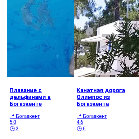
Плавание с
Канатная дорога
дельфинами в
Олимпос из
Богазкенте
Богазкента
📍 Богазкент
📍 Богазкент
5.0
4.6
🕒 2
🕒 6