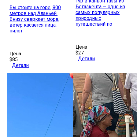
Тур в каньон Тазы из
Богазкента — одно из
Вы стоите на горе, 800
самых популярных
метров над Аланьей.
природных
Внизу сверкает море,
путешествий по
ветер касается лица,
пилот
Цена
$27
Цена
Детали
$85
Детали