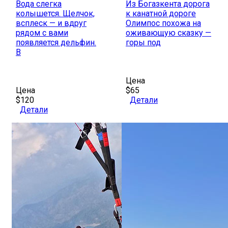
Вода слегка
Из Богазкента дорога
колышется. Щелчок,
к канатной дороге
всплеск — и вдруг
Олимпос похожа на
рядом с вами
оживающую сказку —
появляется дельфин.
горы под
В
Цена
Цена
$65
$120
Детали
Детали