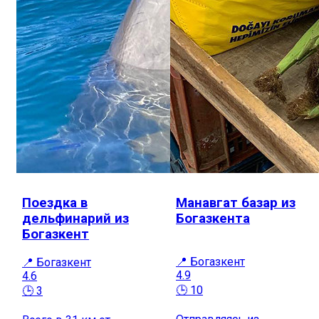
Поездка в
Манавгат базар из
дельфинарий из
Богазкента
Богазкент
📍 Богазкент
📍 Богазкент
4.9
4.6
🕒 10
🕒 3