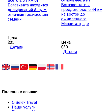
Отправляясь из
Всего в 31 км от
Богазкента, вы
Богазкента находится
проедете около 44 км
дельфинарий Аксу —
на восток до
отличная трёхчасовая
оживлённого
семейн
Манавгата, где
Цена
Цена
$35
$30
Детали
Детали
Полезные ссылки
О Belek Travel
Наши услуги