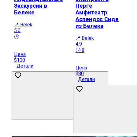
Экскурсии в
Перге
Белеке
Амфитеатр
Аспендос Сиде
📍 Belek
из Белека
5.0
🕒
📍 Belek
4.9
🕒 8
Цена
$100
Детали
Цена
$80
Детали