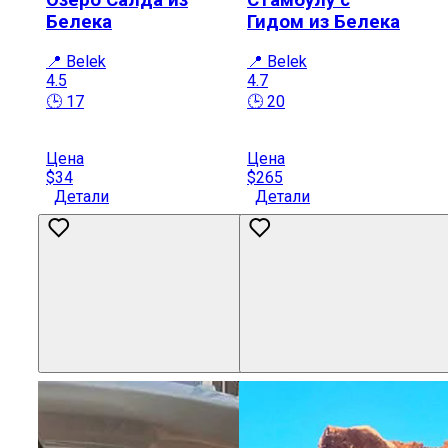
Белека
Гидом из Белека
📍 Belek
📍 Belek
4.5
4.7
🕒 17
🕒 20
Цена
Цена
$34
$265
Детали
Детали