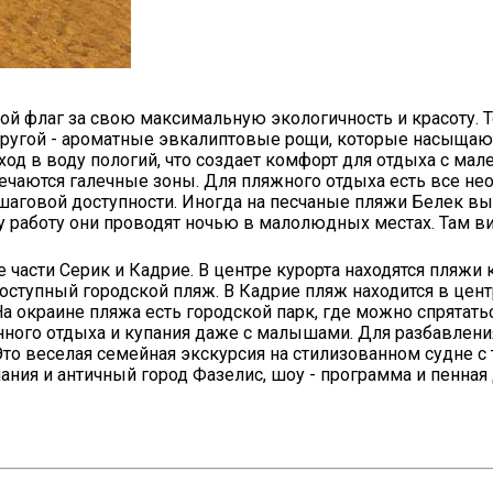
й флаг за свою максимальную экологичность и красоту. Т
другой - ароматные эвкалиптовые рощи, которые насыща
ход в воду пологий, что создает комфорт для отдыха с мал
ечаются галечные зоны. Для пляжного отдыха есть все не
в шаговой доступности. Иногда на песчаные пляжи Белек 
ту работу они проводят ночью в малолюдных местах. Там в
 части Серик и Кадрие. В центре курорта находятся пляжи
доступный городской пляж. В Кадрие пляж находится в цент
а окраине пляжа есть городской парк, где можно спрятать
нного отдыха и купания даже с малышами. Для разбавлени
 Это веселая семейная экскурсия на стилизованном судне 
ания и античный город Фазелис, шоу - программа и пенная 