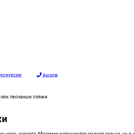
Экскурсии
вызов
лек песчаные пляжи
жи
часть курорта. Местами встречается мелкая галька, но в 