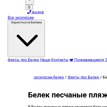
☰
вызов
Все экскурсии
Окрестности Белека
Факты про Белек
Наши Контакты
❤️ Понравившиеся 
экскурсии белек
/
Факты про Белек
/
Бе
Белек песчаные пля
В Белек песчаные пляжи занимают большую 