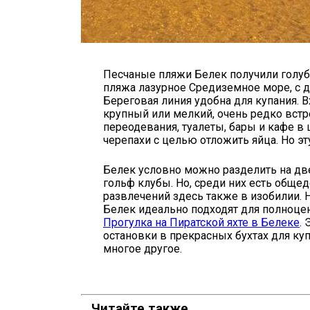
Песчаные пляжи Белек получили голубо
пляжа лазурное Средиземное море, с 
Береговая линия удобна для купания. В
крупный или мелкий, очень редко встр
переодевания, туалеты, бары и кафе 
черепахи с целью отложить яйца. Но э
Белек условно можно разделить на две
гольф клубы. Но, среди них есть обще
развлечений здесь также в изобилии. Н
Белек идеально подходят для полноце
Прогулка на Пиратской яхте в Белеке
.
остановки в прекрасных бухтах для куп
многое другое.
Читайте также