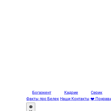
Богазкент
Кадрие
Серик
Факты про Белек
Наши Контакты
❤️ Понрав