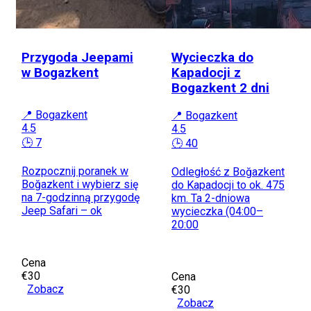
Przygoda Jeepami
Wycieczka do
w Bogazkent
Kapadocji z
Bogazkent 2 dni
📍 Bogazkent
📍 Bogazkent
4.5
4.5
🕒 7
🕒 40
Rozpocznij poranek w
Odległość z Boğazkent
Boğazkent i wybierz się
do Kapadocji to ok. 475
na 7-godzinną przygodę
km. Ta 2-dniowa
Jeep Safari – ok
wycieczka (04:00–
20:00
Cena
€30
Cena
Zobacz
€30
Zobacz