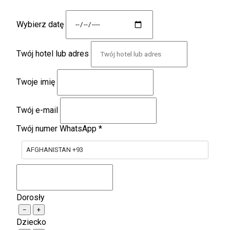
Wybierz datę
Twój hotel lub adres
Twoje imię
Twój e-mail
Twój numer WhatsApp
*
AFGHANISTAN +93
Dorosły
−
+
Dziecko