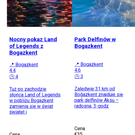
Nocny pokaz Land
Park Delfinów w
of Legends z
Bogazkent
Bogazkent
📍 Bogazkent
📍 Bogazkent
4.6
4.4
🕒 3
🕒 4
Zaledwie 31 km od
Tuż po zachodzie
Boğazkent znajduje się
słońca Land of Legends
park delfinów Aksu –
w pobliżu Bogazkent
radosna, 3-godz
zamienia się w świat
świateł i
Cena
€35
Cena