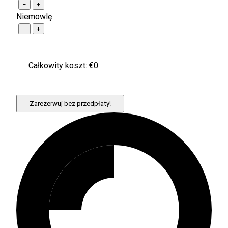
−
+
Niemowlę
−
+
Całkowity koszt: €
0
Zarezerwuj bez przedpłaty!