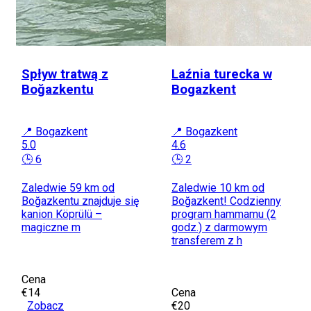
Spływ tratwą z
Laźnia turecka w
Boğazkentu
Bogazkent
📍 Bogazkent
📍 Bogazkent
5.0
4.6
🕒 6
🕒 2
Zaledwie 59 km od
Zaledwie 10 km od
Boğazkentu znajduje się
Boğazkent! Codzienny
kanion Köprülü –
program hammamu (2
magiczne m
godz.) z darmowym
transferem z h
Cena
€14
Cena
Zobacz
€20