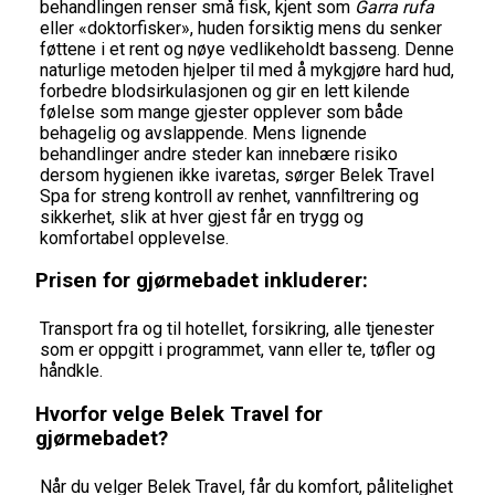
behandlingen renser små fisk, kjent som
Garra rufa
eller «doktorfisker», huden forsiktig mens du senker
føttene i et rent og nøye vedlikeholdt basseng. Denne
naturlige metoden hjelper til med å mykgjøre hard hud,
forbedre blodsirkulasjonen og gir en lett kilende
følelse som mange gjester opplever som både
behagelig og avslappende. Mens lignende
behandlinger andre steder kan innebære risiko
dersom hygienen ikke ivaretas, sørger Belek Travel
Spa for streng kontroll av renhet, vannfiltrering og
sikkerhet, slik at hver gjest får en trygg og
komfortabel opplevelse.
Prisen for gjørmebadet inkluderer:
Transport fra og til hotellet, forsikring, alle tjenester
som er oppgitt i programmet, vann eller te, tøfler og
håndkle.
Hvorfor velge Belek Travel for
gjørmebadet?
Når du velger Belek Travel, får du komfort, pålitelighet