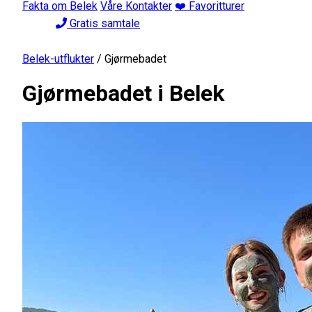
Fakta om Belek
Våre Kontakter
❤️ Favoritturer
Gratis samtale
Belek-utflukter
/
Gjørmebadet
Gjørmebadet i Belek