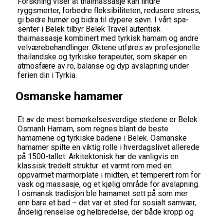
Forskning viser at thaimassasje kan lindre
ryggsmerter, forbedre fleksibiliteten, redusere stress,
gi bedre humør og bidra til dypere søvn. I vårt spa-
senter i Belek tilbyr Belek Travel autentisk
thaimassasje kombinert med tyrkisk hamam og andre
velværebehandlinger. Øktene utføres av profesjonelle
thailandske og tyrkiske terapeuter, som skaper en
atmosfære av ro, balanse og dyp avslapning under
ferien din i Tyrkia.
Osmanske hamamer
Et av de mest bemerkelsesverdige stedene er Belek
Osmanlı Hamam, som regnes blant de beste
hamamene og tyrkiske badene i Belek. Osmanske
hamamer spilte en viktig rolle i hverdagslivet allerede
på 1500-tallet. Arkitektonisk har de vanligvis en
klassisk tredelt struktur: et varmt rom med en
oppvarmet marmorplate i midten, et temperert rom for
vask og massasje, og et kjølig område for avslapning.
I osmansk tradisjon ble hamamet sett på som mer
enn bare et bad – det var et sted for sosialt samvær,
åndelig renselse og helbredelse, der både kropp og