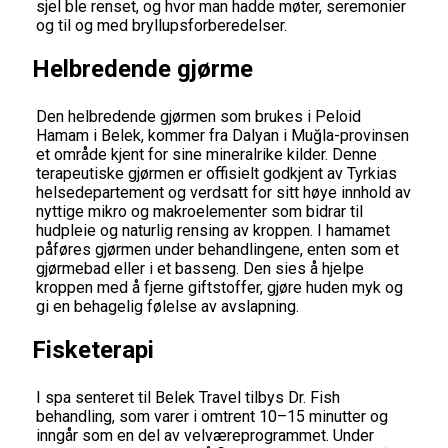
sjel ble renset, og hvor man hadde møter, seremonier
og til og med bryllupsforberedelser.
Helbredende gjørme
Den helbredende gjørmen som brukes i Peloid
Hamam i Belek, kommer fra Dalyan i Muğla-provinsen
et område kjent for sine mineralrike kilder. Denne
terapeutiske gjørmen er offisielt godkjent av Tyrkias
helsedepartement og verdsatt for sitt høye innhold av
nyttige mikro og makroelementer som bidrar til
hudpleie og naturlig rensing av kroppen. I hamamet
påføres gjørmen under behandlingene, enten som et
gjørmebad eller i et basseng. Den sies å hjelpe
kroppen med å fjerne giftstoffer, gjøre huden myk og
gi en behagelig følelse av avslapning.
Fisketerapi
I spa senteret til Belek Travel tilbys Dr. Fish
behandling, som varer i omtrent 10–15 minutter og
inngår som en del av velværeprogrammet. Under