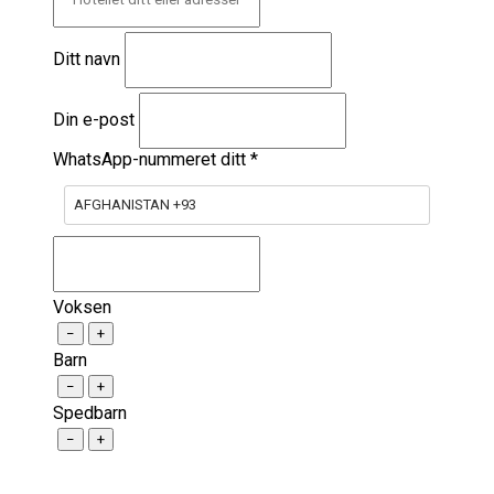
Ditt navn
Din e-post
WhatsApp-nummeret ditt
*
AFGHANISTAN +93
Voksen
−
+
Barn
−
+
Spedbarn
−
+