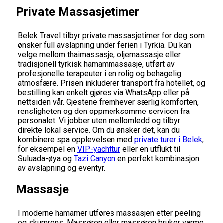
Private Massasjetimer
Belek Travel tilbyr private massasjetimer for deg som
ønsker full avslapning under ferien i Tyrkia. Du kan
velge mellom thaimassasje, oljemassasje eller
tradisjonell tyrkisk hamammassasje, utført av
profesjonelle terapeuter i en rolig og behagelig
atmosfære. Prisen inkluderer transport fra hotellet, og
bestilling kan enkelt gjøres via WhatsApp eller på
nettsiden vår. Gjestene fremhever særlig komforten,
rensligheten og den oppmerksomme servicen fra
personalet. Vi jobber uten mellomledd og tilbyr
direkte lokal service. Om du ønsker det, kan du
kombinere spa opplevelsen med
private turer i Belek
,
for eksempel en
VIP-yachttur
eller en utflukt til
Suluada-øya og
Tazi Canyon
en perfekt kombinasjon
av avslapning og eventyr.
Massasje
I moderne hamamer utføres massasjen etter peeling
og skumrens. Massøren eller massøren bruker varme