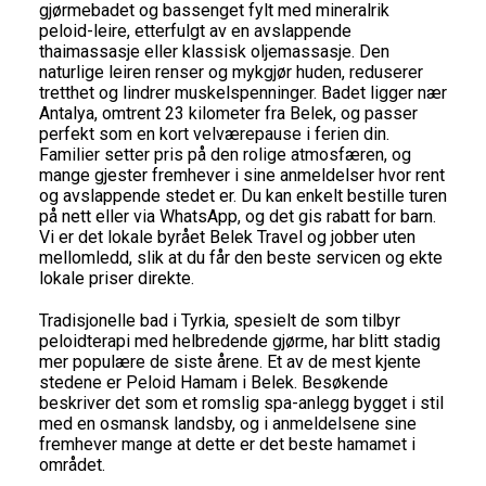
gjørmebadet og bassenget fylt med mineralrik
peloid-leire, etterfulgt av en avslappende
thaimassasje eller klassisk oljemassasje. Den
naturlige leiren renser og mykgjør huden, reduserer
tretthet og lindrer muskelspenninger. Badet ligger nær
Antalya, omtrent 23 kilometer fra Belek, og passer
perfekt som en kort velværepause i ferien din.
Familier setter pris på den rolige atmosfæren, og
mange gjester fremhever i sine anmeldelser hvor rent
og avslappende stedet er. Du kan enkelt bestille turen
på nett eller via WhatsApp, og det gis rabatt for barn.
Vi er det lokale byrået Belek Travel og jobber uten
mellomledd, slik at du får den beste servicen og ekte
lokale priser direkte.
Tradisjonelle bad i Tyrkia, spesielt de som tilbyr
peloidterapi med helbredende gjørme, har blitt stadig
mer populære de siste årene. Et av de mest kjente
stedene er Peloid Hamam i Belek. Besøkende
beskriver det som et romslig spa-anlegg bygget i stil
med en osmansk landsby, og i anmeldelsene sine
fremhever mange at dette er det beste hamamet i
området.