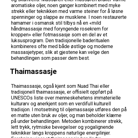
aromatiske oljer, noen ganger kombinert med myke
strekk eller teknikken med varme steiner for å løsne
spenninger og slappe av musklene. I noen restaurerte
hamamer i osmansk stil tilbys nå en «mild
håndmassasje med foryngende rosekrem for
kroppen» eller fotmassasje som en del av et
luksusprogram. Den tradisjonelle baderitualen
kombineres ofte med både østlige og moderne
massasjetyper, slik at gjestene kan velge den
behandlingen som passer dem best.
Thaimassasje
Thaimassasje, også kjent som Nuad Thai eller
tradisjonell thaimassasje, er offisielt oppført på
UNESCOs liste over menneskehetens immaterielle
kulturarv og anerkjent som en verdifull kulturell
tradisjon. I motsetning til oljemassasje utføres den på
en matte uten bruk av oljer, og man beholder klærne
på under behandlingen. Metoden kombinerer strekk,
lett trykk, rytmiske bevegelser og yogalignende
teknikker langs kroppens naturlige energilinjer.