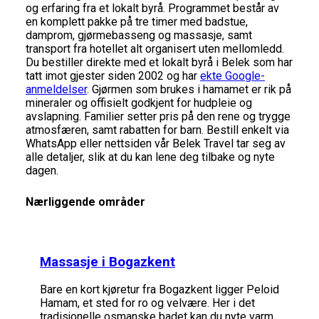
og erfaring fra et lokalt byrå. Programmet består av
en komplett pakke på tre timer med badstue,
damprom, gjørmebasseng og massasje, samt
transport fra hotellet alt organisert uten mellomledd.
Du bestiller direkte med et lokalt byrå i Belek som har
tatt imot gjester siden 2002 og har
ekte Google-
anmeldelser
. Gjørmen som brukes i hamamet er rik på
mineraler og offisielt godkjent for hudpleie og
avslapning. Familier setter pris på den rene og trygge
atmosfæren, samt rabatten for barn. Bestill enkelt via
WhatsApp eller nettsiden vår Belek Travel tar seg av
alle detaljer, slik at du kan lene deg tilbake og nyte
dagen.
Nærliggende områder
Massasje i Bogazkent
Bare en kort kjøretur fra Bogazkent ligger Peloid
Hamam, et sted for ro og velvære. Her i det
tradisjonelle osmanske badet kan du nyte varm