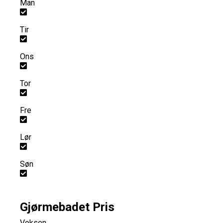
Man
Tir
Ons
Tor
Fre
Lør
Søn
Gjørmebadet Pris
Voksen