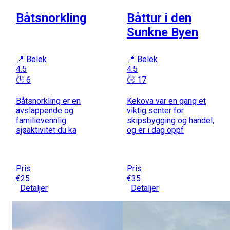
Båtsnorkling
Båttur i den
Sunkne Byen
📍 Belek
📍 Belek
4.5
4.5
🕒 6
🕒 17
Båtsnorkling er en
Kekova var en gang et
avslappende og
viktig senter for
familievennlig
skipsbygging og handel,
sjøaktivitet du ka
og er i dag oppf
Pris
Pris
€25
€35
Detaljer
Detaljer