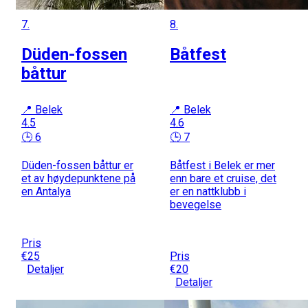
7.
8.
Düden-fossen
Båtfest
båttur
📍 Belek
📍 Belek
4.5
4.6
🕒 6
🕒 7
Düden-fossen båttur er
Båtfest i Belek er mer
et av høydepunktene på
enn bare et cruise, det
en Antalya
er en nattklubb i
bevegelse
Pris
€25
Pris
Detaljer
€20
Detaljer