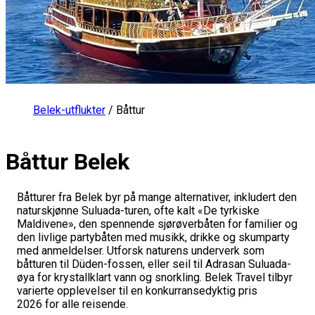
Belek-utflukter
/
Båttur
Båttur Belek
Båtturer fra Belek byr på mange alternativer, inkludert den
naturskjønne Suluada-turen, ofte kalt «De tyrkiske
Maldivene», den spennende sjørøverbåten for familier og
den livlige partybåten med musikk, drikke og skumparty
med anmeldelser. Utforsk naturens underverk som
båtturen til Düden-fossen, eller seil til Adrasan Suluada-
øya for krystallklart vann og snorkling. Belek Travel tilbyr
varierte opplevelser til en konkurransedyktig pris
2026 for alle reisende.