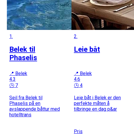
1.
2.
Belek til
Leie båt
Phaselis
📍 Belek
📍 Belek
4.3
4.6
🕒 7
🕒 4
Seil fra Belek til
Leie båt i Belek er den
Phaselis på en
perfekte måten å
avslappende båttur med
tilbringe en dag p&ar
hotelltrans
Pris