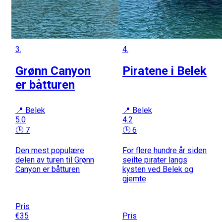
3.
4.
Grønn Canyon
Piratene i Belek
er båtturen
📍 Belek
📍 Belek
5.0
4.2
🕒 7
🕒 6
Den mest populære
For flere hundre år siden
delen av turen til Grønn
seilte pirater langs
Canyon er båtturen
kysten ved Belek og
gjemte
Pris
€35
Pris