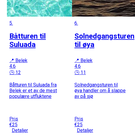
5.
6.
Båtturen til
Solnedgangsturen
Suluada
til øya
📍 Belek
📍 Belek
4.6
4.6
🕒 12
🕒 11
Båtturen til Suluada fra
Solnedgangsturen til
Belek er et av de mest
øya handler om å slappe
populære utfluktene
av på sjø
Pris
Pris
€25
€25
Detaljer
Detaljer