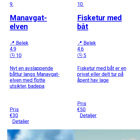
9.
10.
Manavgat-
Fisketur med
elven
båt
📍 Belek
📍 Belek
4.9
4.6
🕒 10
🕒 5
Nyt en avslappende
Fisketur med båt er en
båttur langs Manavgat-
privat eller delt tur på
elven med flotte
åpent hav lage
utsikter, badepa
Pris
Pris
€50
€30
Detaljer
Detaljer