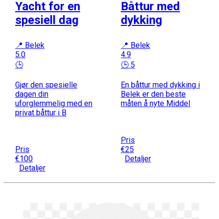
Yacht for en
Båttur med
spesiell dag
dykking
📍 Belek
📍 Belek
5.0
4.9
🕒
🕒 5
Gjør den spesielle
En båttur med dykking i
dagen din
Belek er den beste
uforglemmelig med en
måten å nyte Middel
privat båttur i B
Pris
Pris
€25
€100
Detaljer
Detaljer