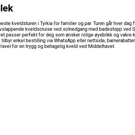
lek
 kveldsturen i Tyrkia for familier og par. Turen går hver dag fra 
en avslappende kveldscruise ved solnedgang med badestopp ved 
et passer perfekt for deg som ønsker rolige øyeblikk og vakre kv
 tilbyr enkel bestilling via WhatsApp eller nettside, barnerabatt
Travel for en trygg og behagelig kveld ved Middelhavet.