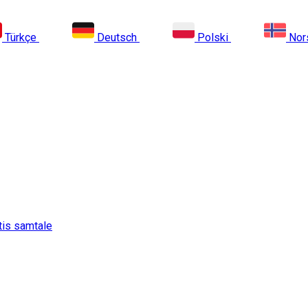
Türkçe
Deutsch
Polski
Nor
tis samtale