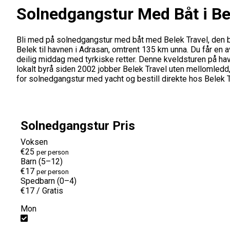
Solnedgangstur Med Båt i Be
Bli med på solnedgangstur med båt med Belek Travel, den beste
Belek til havnen i Adrasan, omtrent 135 km unna. Du får 
deilig middag med tyrkiske retter. Denne kveldsturen på hav
lokalt byrå siden 2002 jobber Belek Travel uten mellomledd,
for solnedgangstur med yacht og bestill direkte hos Belek 
Solnedgangstur Pris
Voksen
€25
per person
Barn (5–12)
€17
per person
Spedbarn (0–4)
€17
/
Gratis
Mon