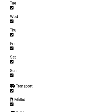
Tue
Wed
Thu
Fri
Sat
Sun
Transport
Måltid