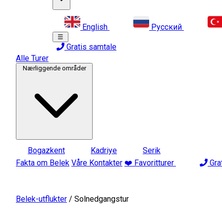
English
Русский
☰
Gratis samtale
Alle Turer
Nærliggende områder
Bogazkent
Kadriye
Serik
Fakta om Belek
Våre Kontakter
❤️ Favoritturer
Gra
Belek-utflukter
/
Solnedgangstur