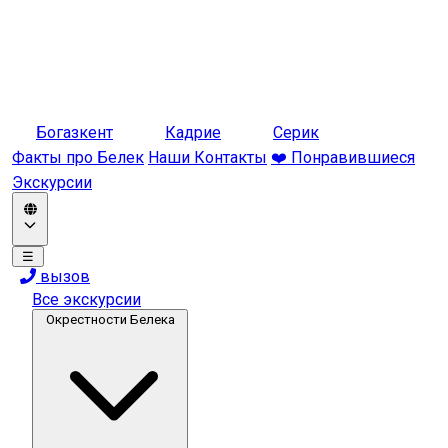
Богазкент
Кадрие
Серик
Факты про Белек
Наши Контакты
❤️ Понравившиеся
Экскурсии
☰
вызов
Все экскурсии
Окрестности Белека