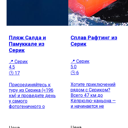
Пляж Салда и
Сплав Рафтинг из
Памуккале из
Серик
Серик
📍 Серик
📍 Серик
5.0
4.5
🕒 6
🕒 17
Хотите приключений
Присоединяйтесь к
рядом с Сериком?
туру из Серика (≈196
Всего 47 км до
км) и проведите день
Кёпрюлю-каньона —
у самого
и начинается не
фотогеничного о
Цена
Цена