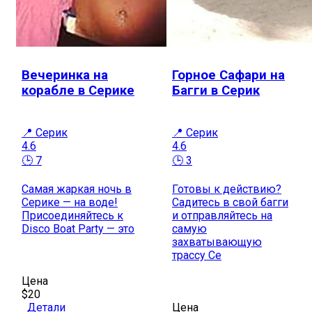
Вечеринка на
Горное Сафари на
корабле в Серике
Багги в Серик
📍 Серик
📍 Серик
4.6
4.6
🕒 7
🕒 3
Самая жаркая ночь в
Готовы к действию?
Серике — на воде!
Садитесь в свой багги
Присоединяйтесь к
и отправляйтесь на
Disco Boat Party — это
самую
захватывающую
трассу Се
Цена
$20
Детали
Цена