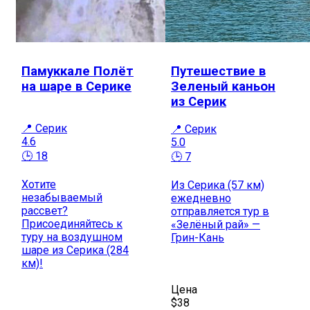
Памуккале Полёт
Путешествие в
на шаре в Серике
Зеленый каньон
из Серик
📍 Серик
📍 Серик
4.6
5.0
🕒 18
🕒 7
Хотите
Из Серика (57 км)
незабываемый
ежедневно
рассвет?
отправляется тур в
Присоединяйтесь к
«Зелёный рай» —
туру на воздушном
Грин-Кань
шаре из Серика (284
км)!
Цена
$38