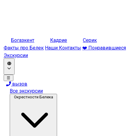
Богазкент
Кадрие
Серик
Факты про Белек
Наши Контакты
❤️ Понравившиеся
Экскурсии
☰
вызов
Все экскурсии
Окрестности Белека