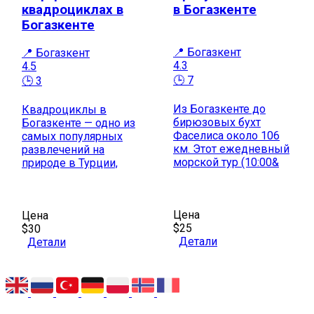
квадроциклах в
в Богазкенте
Богазкенте
📍 Богазкент
📍 Богазкент
4.3
4.5
🕒 7
🕒 3
Из Богазкенте до
Квадроциклы в
бирюзовых бухт
Богазкенте — одно из
Фаселиса около 106
самых популярных
км. Этот ежедневный
развлечений на
морской тур (10:00&
природе в Турции,
Цена
Цена
$25
$30
Детали
Детали