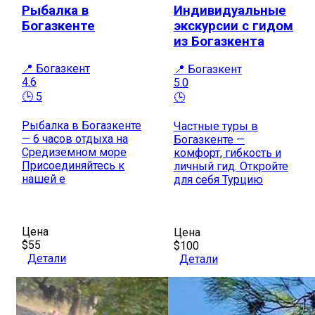
Рыбалка в
Индивидуальные
Богазкенте
экскурсии с гидом
из Богазкента
📍 Богазкент
📍 Богазкент
4.6
5.0
🕒 5
🕒
Рыбалка в Богазкенте
Частные туры в
— 6 часов отдыха на
Богазкенте —
Средиземном море
комфорт, гибкость и
Присоединяйтесь к
личный гид. Откройте
нашей е
для себя Турцию
Цена
Цена
$55
$100
Детали
Детали