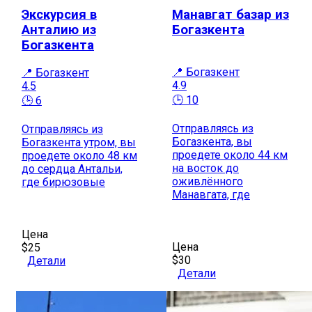
Экскурсия в
Манавгат базар из
Анталию из
Богазкента
Богазкента
📍 Богазкент
📍 Богазкент
4.9
4.5
🕒 10
🕒 6
Отправляясь из
Отправляясь из
Богазкента, вы
Богазкента утром, вы
проедете около 44 км
проедете около 48 км
на восток до
до сердца Антальи,
оживлённого
где бирюзовые
Манавгата, где
Цена
Цена
$25
$30
Детали
Детали