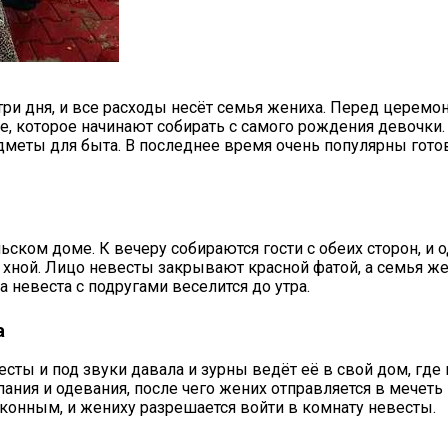
три дня, и все расходы несёт семья жениха. Перед церемон
 которое начинают собирать с самого рождения девочки. 
едметы для быта. В последнее время очень популярны гото
ьском доме. К вечеру собираются гости с обеих сторон, и
 хной. Лицо невесты закрывают красной фатой, а семья же
 а невеста с подругами веселится до утра.
а
сты и под звуки давала и зурны ведёт её в свой дом, где 
ания и одевания, после чего жених отправляется в мечеть
аконным, и жениху разрешается войти в комнату невесты.