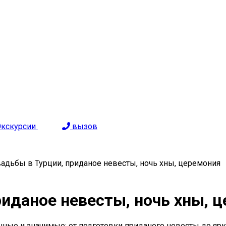
Экскурсии
вызов
адьбы в Турции, приданое невесты, ночь хны, церемония
риданое невесты, ночь хны, 
чные и значимые: от подготовки приданого невесты до яр