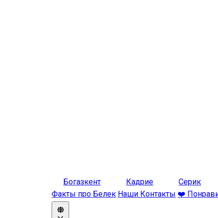
Богазкент
Кадрие
Серик
Факты про Белек
Наши Контакты
❤️ Понрав