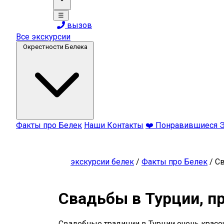
☰
вызов
Все экскурсии
Окрестности Белека
Факты про Белек
Наши Контакты
❤️ Понравившиеся 
экскурсии белек
/
Факты про Белек
/
Св
Свадьбы в Турции, п
Свадебные традиции в Турции очень красо