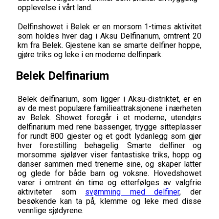
opplevelse i vårt land.
Delfinshowet i Belek er en morsom 1-times aktivitet
som holdes hver dag i Aksu Delfinarium, omtrent 20
km fra Belek. Gjestene kan se smarte delfiner hoppe,
gjøre triks og leke i en moderne delfinpark.
Belek Delfinarium
Belek delfinarium, som ligger i Aksu-distriktet, er en
av de mest populære familieattraksjonene i nærheten
av Belek. Showet foregår i et moderne, utendørs
delfinarium med rene bassenger, trygge sitteplasser
for rundt 800 gjester og et godt lydanlegg som gjør
hver forestilling behagelig. Smarte delfiner og
morsomme sjøløver viser fantastiske triks, hopp og
danser sammen med trenerne sine, og skaper latter
og glede for både barn og voksne. Hovedshowet
varer i omtrent én time og etterfølges av valgfrie
aktiviteter som
svømming med delfiner
, der
besøkende kan ta på, klemme og leke med disse
vennlige sjødyrene.