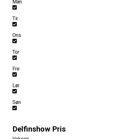
Man
Tir
Ons
Tor
Fre
Lør
Søn
Delfinshow Pris
Voksen