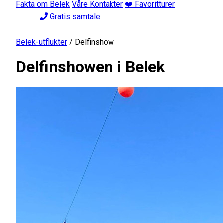
Fakta om Belek
Våre Kontakter
❤️ Favoritturer
Gratis samtale
Belek-utflukter
/
Delfinshow
Delfinshowen i Belek