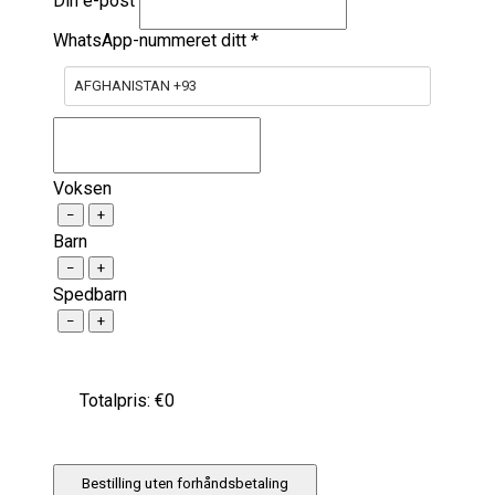
Din e-post
WhatsApp-nummeret ditt
*
AFGHANISTAN +93
Voksen
−
+
Barn
−
+
Spedbarn
−
+
Totalpris: €
0
Bestilling uten forhåndsbetaling