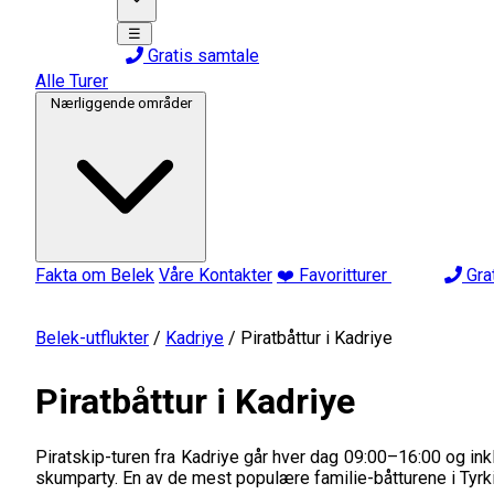
☰
Gratis samtale
Alle Turer
Nærliggende områder
Fakta om Belek
Våre Kontakter
❤️ Favoritturer
Gra
Belek-utflukter
/
Kadriye
/
Piratbåttur i Kadriye
Piratbåttur i Kadriye
Piratskip-turen fra Kadriye går hver dag 09:00–16:00 og in
skumparty. En av de mest populære familie-båtturene i Tyrki