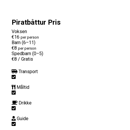
Piratbåttur Pris
Voksen
€16
per person
Barn (6–11)
€8
per person
Spedbarn (0–5)
€8
/
Gratis
Transport
Måltid
Drikke
Guide