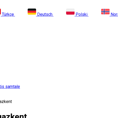
Türkçe
Deutsch
Polski
Nor
tis samtale
gazkent
ogazkent