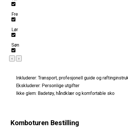
Fre
Lør
Søn
‹
›
Inkluderer:
Transport, profesjonell guide og raftinginstru
Ekskluderer:
Personlige utgifter
Ikke glem:
Badetøy, håndklær og komfortable sko
Komboturen Bestilling