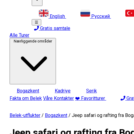
English
Русский
☰
Gratis samtale
Alle Turer
Nærliggende områder
Bogazkent
Kadriye
Serik
Fakta om Belek
Våre Kontakter
❤️ Favoritturer
Gra
Belek-utflukter
/
Bogazkent
/
Jeep safari og rafting fra Bo
Jeep safari og rafting fra B