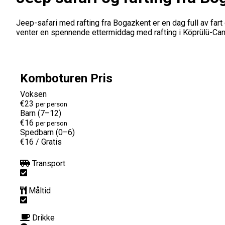
Jeep-safari med rafting fra Bogazkent er en dag full av far
venter en spennende ettermiddag med rafting i Köprülü-Can
Komboturen Pris
Voksen
€23
per person
Barn (7–12)
€16
per person
Spedbarn (0–6)
€16
/
Gratis
Transport
Måltid
Drikke