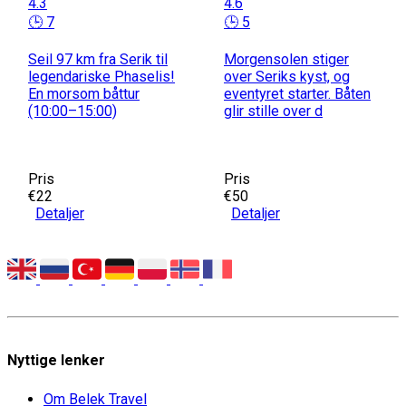
4.3
4.6
🕒 7
🕒 5
Seil 97 km fra Serik til
Morgensolen stiger
legendariske Phaselis!
over Seriks kyst, og
En morsom båttur
eventyret starter. Båten
(10:00–15:00)
glir stille over d
Pris
Pris
€22
€50
Detaljer
Detaljer
Nyttige lenker
Om Belek Travel