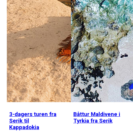
3-dagers turen fra
Båttur Maldivene i
Serik til
Tyrkia fra Serik
Kappadokia