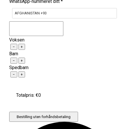
WhatsApp-nummeret ditt
*
AFGHANISTAN +93
Voksen
−
+
Barn
−
+
Spedbarn
−
+
Totalpris: €
0
Bestilling uten forhåndsbetaling