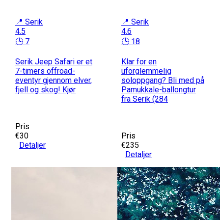
📍 Serik
📍 Serik
4.5
4.6
🕒 7
🕒 18
Serik Jeep Safari er et
Klar for en
7-timers offroad-
uforglemmelig
eventyr gjennom elver,
soloppgang? Bli med på
fjell og skog! Kjør
Pamukkale-ballongtur
fra Serik (284
Pris
€30
Pris
Detaljer
€235
Detaljer