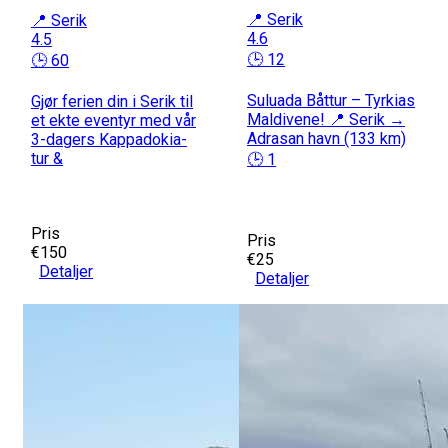
📍 Serik
📍 Serik
4.6
4.5
🕒 12
🕒 60
Suluada Båttur – Tyrkias
Gjør ferien din i Serik til
Maldivene! 📍 Serik →
et ekte eventyr med vår
Adrasan havn (133 km)
3-dagers Kappadokia-
tur &
🕒 1
Pris
Pris
€150
€25
Detaljer
Detaljer