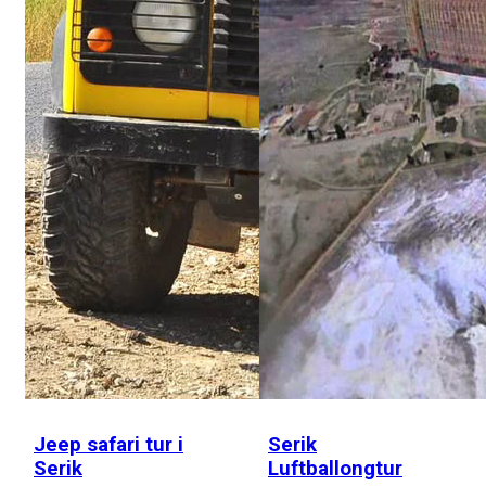
Jeep safari tur i
Serik
Serik
Luftballongtur