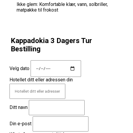
Ikke glem:
Komfortable klær, vann, solbriller,
matpakke til frokost
Kappadokia 3 Dagers Tur
Bestilling
Velg dato
Hotellet ditt eller adressen din
Ditt navn
Din e-post