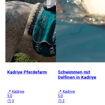
Kadriye Pferdefarm
Schwimmen mit
Delfinen in Kadriye
📍 Kadriye
📍 Kadriye
5.0
5.0
🕒 3
🕒 2