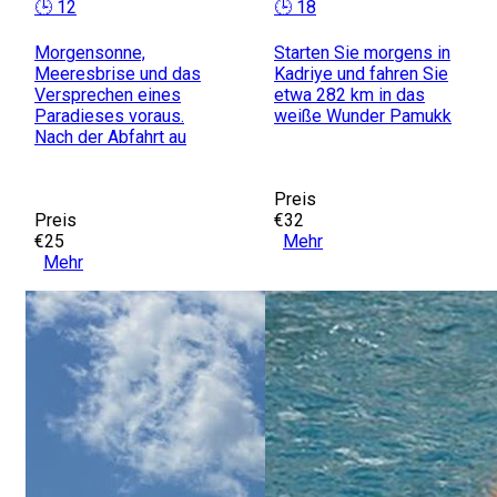
🕒 12
🕒 18
Morgensonne,
Starten Sie morgens in
Meeresbrise und das
Kadriye und fahren Sie
Versprechen eines
etwa 282 km in das
Paradieses voraus.
weiße Wunder Pamukk
Nach der Abfahrt au
Preis
Preis
€32
€25
Mehr
Mehr