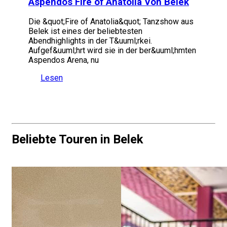
Aspendos Fire of Anatolia Von Belek
Die &quot;Fire of Anatolia&quot; Tanzshow aus
Belek ist eines der beliebtesten
Abendhighlights in der T&uuml;rkei.
Aufgef&uuml;hrt wird sie in der ber&uuml;hmten
Aspendos Arena, nu
Lesen
Beliebte Touren in Belek