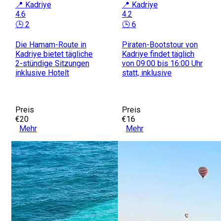
📍 Kadriye
📍 Kadriye
4.6
4.2
🕒 2
🕒 6
Die Hamam-Route in
Piraten-Bootstour von
Kadriye bietet tägliche
Kadriye findet täglich
2-stündige Sitzungen
von 09:00 bis 16:00 Uhr
inklusive Hotelt
statt, inklusive
Preis
Preis
€20
€16
Mehr
Mehr