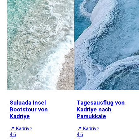
Suluada Insel
Tagesausflug von
Bootstour von
Kadriye nach
Kadriye
Pamukkale
📍 Kadriye
📍 Kadriye
4.6
4.6