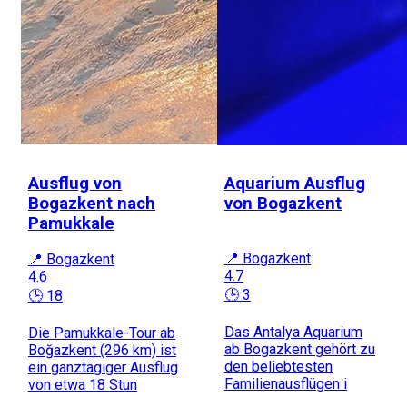
Ausflug von
Aquarium Ausflug
Bogazkent nach
von Bogazkent
Pamukkale
📍 Bogazkent
📍 Bogazkent
4.7
4.6
🕒 3
🕒 18
Das Antalya Aquarium
Die Pamukkale-Tour ab
ab Bogazkent gehört zu
Boğazkent (296 km) ist
den beliebtesten
ein ganztägiger Ausflug
Familienausflügen i
von etwa 18 Stun