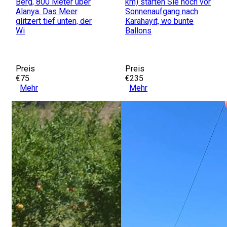
Berg, 800 Meter über
km) starten Sie noch vor
Alanya. Das Meer
Sonnenaufgang nach
glitzert tief unten, der
Karahayıt, wo bunte
Wi
Ballons
Preis
Preis
€75
€235
Mehr
Mehr