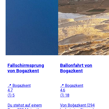
Fallschirmsprung
Ballonfahrt von
von Bogazkent
Bogazkent
📍 Bogazkent
📍 Bogazkent
4.7
4.6
🕒 5
🕒 18
Du stehst auf einem
Von Boğazkent (294