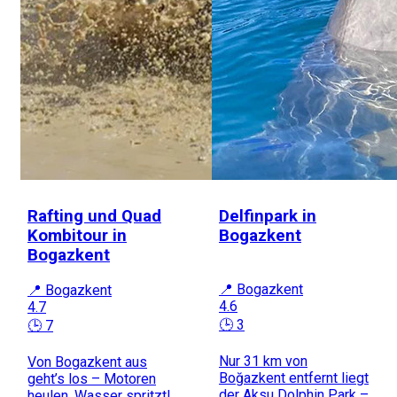
Rafting und Quad
Delfinpark in
Kombitour in
Bogazkent
Bogazkent
📍 Bogazkent
📍 Bogazkent
4.6
4.7
🕒 3
🕒 7
Nur 31 km von
Von Bogazkent aus
Boğazkent entfernt liegt
geht’s los – Motoren
der Aksu Dolphin Park –
heulen, Wasser spritzt!